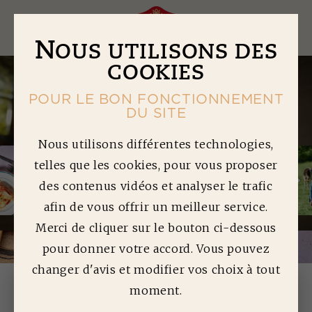
Ouv
N
OUS UTILISONS DES
COOKIES
POUR LE BON FONCTIONNEMENT
DU SITE
Nous utilisons différentes technologies,
telles que les cookies, pour vous proposer
Précédent
Sui
des contenus vidéos et analyser le trafic
afin de vous offrir un meilleur service.
Merci de cliquer sur le bouton ci-dessous
pour donner votre accord. Vous pouvez
changer d'avis et modifier vos choix à tout
moment.
E
Q
Q
U
U
H
T VOUS, VOUS AIMEZ QUOI
U'EST CE QU'ON MANGE ?
U'EST CE QU'ON MANGE ?
NE NOUVELLE AIDE
NE NOUVELLE AIDE
ACHÉ PLEIN AIR