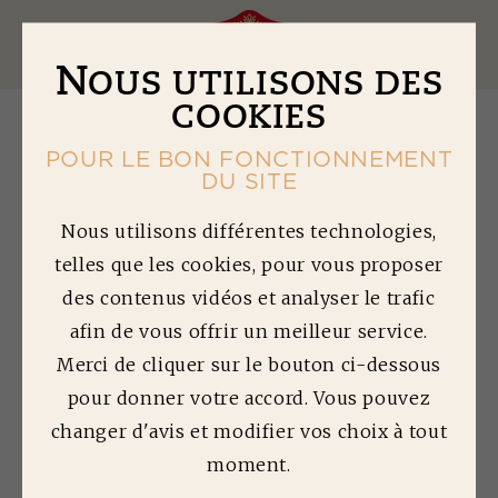
Ouv
N
OUS UTILISONS DES
COOKIES
POUR LE BON FONCTIONNEMENT
DU SITE
N
OS RECETTES
Nous utilisons différentes technologies,
telles que les cookies, pour vous proposer
des contenus vidéos et analyser le trafic
Parce que cuisiner au quotidien devrait être un
plaisir, Bigard vous propose ses meilleures
afin de vous offrir un meilleur service.
recettes. Un régal à coup sûr !
Merci de cliquer sur le bouton ci-dessous
pour donner votre accord. Vous pouvez
changer d'avis et modifier vos choix à tout
N
OS RECETTES DU
moment.
MOMENT