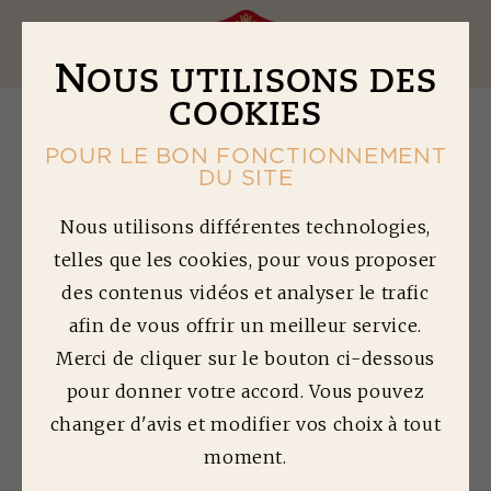
Ouv
N
OUS UTILISONS DES
COOKIES
POUR LE BON FONCTIONNEMENT
DU SITE
A
UBERGINE GRILLÉE
Nous utilisons différentes technologies,
telles que les cookies, pour vous proposer
FARCIE AU RISOTTO
des contenus vidéos et analyser le trafic
ET BŒUF HACHÉ
afin de vous offrir un meilleur service.
Merci de cliquer sur le bouton ci-dessous
pour donner votre accord. Vous pouvez
changer d'avis et modifier vos choix à tout
Partager :
moment.