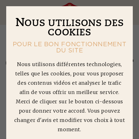
Ouv
N
OUS UTILISONS DES
COOKIES
POUR LE BON FONCTIONNEMENT
DU SITE
C
ARPACCIO DE BŒUF
Nous utilisons différentes technologies,
telles que les cookies, pour vous proposer
AUX TRUFFES,
des contenus vidéos et analyser le trafic
POMMES DUCHESSE
afin de vous offrir un meilleur service.
Merci de cliquer sur le bouton ci-dessous
pour donner votre accord. Vous pouvez
changer d'avis et modifier vos choix à tout
Partager :
moment.