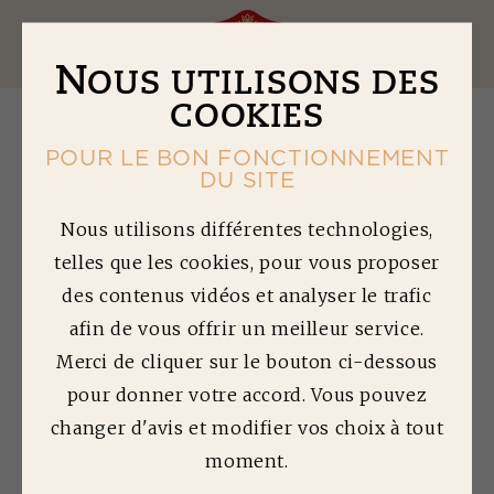
Ouv
N
OUS UTILISONS DES
COOKIES
POUR LE BON FONCTIONNEMENT
DU SITE
C
OMPOTÉES
Nous utilisons différentes technologies,
telles que les cookies, pour vous proposer
D'OIGNONS
des contenus vidéos et analyser le trafic
afin de vous offrir un meilleur service.
Temps de préparation : 15 min | Difficulté :
1/5
Merci de cliquer sur le bouton ci-dessous
pour donner votre accord. Vous pouvez
Quantité préparée : 6 personnes
changer d'avis et modifier vos choix à tout
moment.