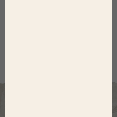
4. Déglacez avec le vinaigre, ajoutez le sucre puis
baissez le feu. Laissez mijoter une quinzaine de
minutes.
5. Dégustez chaud ou froid, dans un burger ou
en accompagnement d'une viande. Régalez-vous
!
D