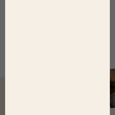
Burger aux herbes,
concombre et mozzarella
20 minutes
4 pers
J
USQU'À