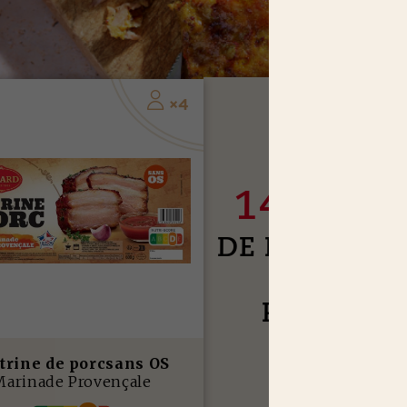
4
×
J
USQU'À
14,65 E
DE RÉDUCTI
SUR NOS
PRODUIT
trine de porcsans OS
J’EN PROFITE
Marinade Provençale