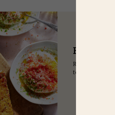
E
N MANQU
Recevez nos idé
toutes les saiso