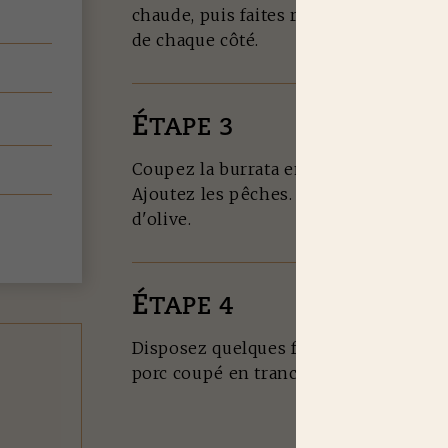
chaude, puis faites revenir les pêches
de chaque côté.
É
TAPE 3
Coupez la burrata en morceaux et répar
Ajoutez les pêches. Salez, poivrez et a
d'olive.
É
TAPE 4
Disposez quelques feuilles de basilic. 
porc coupé en tranches.