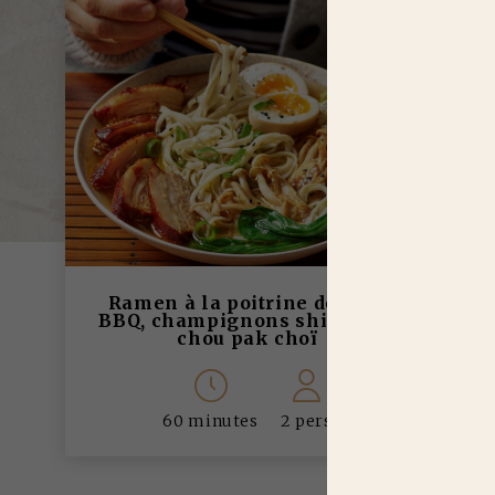
Ramen à la poitrine de porc
BBQ, champignons shimeji et
chou pak choï
60 minutes
2 pers