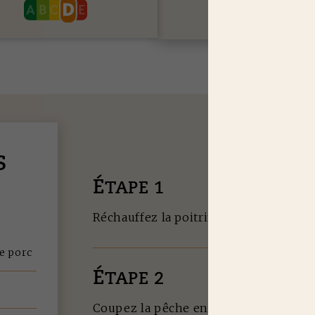
S
É
TAPE 1
Réchauffez la poitrine de porc au four
de porc
É
TAPE 2
Coupez la pêche en quartiers. Dépose