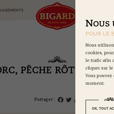
GAGEMENTS
NOS RECETTES
N
OUS 
POUR LE 
Nous utilison
cookies, pour
le trafic afin
cliquer sur l
ORC, PÊCHE RÔTIE, BUR
Vous pouvez c
moment.
Partager :
OK, TOUT A