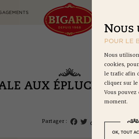
GAGEMENTS
NOS RECETTES
N
OUS 
POUR LE 
Nous utilison
cookies, pour
le trafic afin
cliquer sur l
RALE AUX ÉPLUCHURES
Vous pouvez c
moment.
Partager :
OK, TOUT A