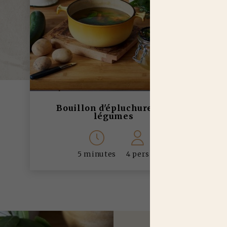
Bouillon d'épluchures de
légumes
5 minutes
4 pers