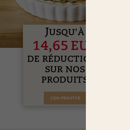
J
USQU'À
14,65 EUR
DE RÉDUCTIONS
SUR NOS
PRODUITS
J’EN PROFITE