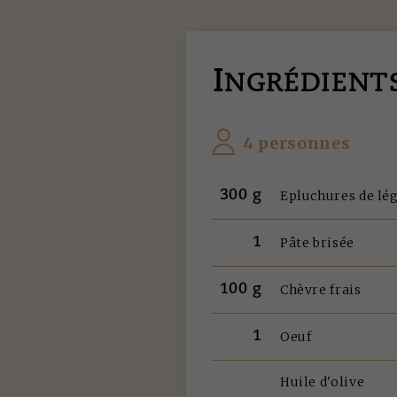
I
NGRÉDIENT
4 personnes
300 g
Epluchures de l
1
Pâte brisée
100 g
Chèvre frais
1
Oeuf
Huile d'olive