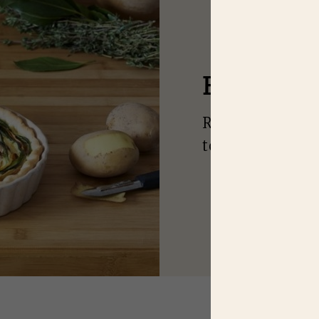
E
N MANQU
Recevez nos idé
toutes les saiso