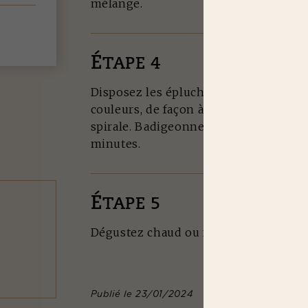
mélange.
É
TAPE 4
Disposez les épluchures en partant du
couleurs, de façon à former une
spirale. Badigeonnez d'huile d'olive
minutes.
É
TAPE 5
Dégustez chaud ou froid.
Publié le 23/01/2024