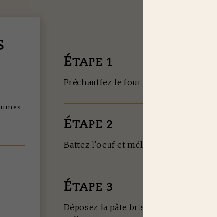
S
É
TAPE 1
Préchauffez le four à 180°C
égumes
É
TAPE 2
Battez l'oeuf et mélangez-le avec le ch
É
TAPE 3
Déposez la pâte brisée dans le moule à