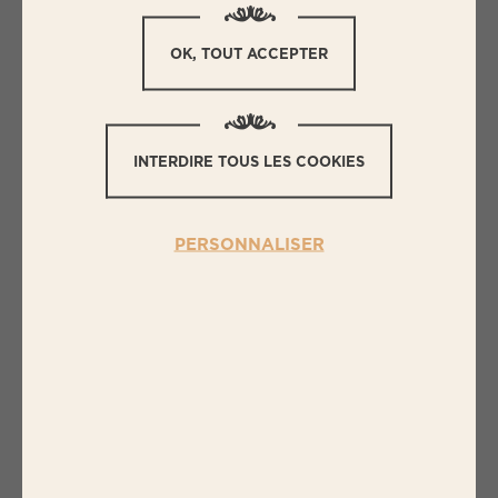
Prénom
OK, TOUT ACCEPTER
Email
INTERDIRE TOUS LES COOKIES
PERSONNALISER
Vous bénéficiez d'un droit d'accès, de rectification,
d'opposition, de limitation, à la portabilité et à
l'effacement des données vous concernant. Pour
l'exercice de vos droits, la politique complète de
protection des données personnelles de BIGARD,
responsable de traitement, est disponible
ici
.*
ENVOYER