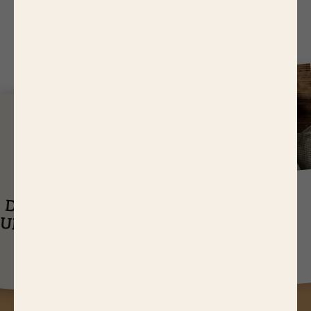
J
USQU'À
14,65 EUR
ASTUCES
DE RÉDUCTIONS
UEL EST LE
SUR NOS PRODUITS
Q
TEMPS DE
CUISSON D’UN
RÔTI DE BŒUF ?