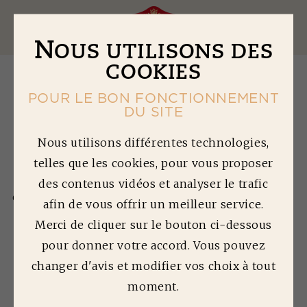
Ouv
N
OUS UTILISONS DES
COOKIES
POUR LE BON FONCTIONNEMENT
DU SITE
N
EWSLETTER
Nous utilisons différentes technologies,
telles que les cookies, pour vous proposer
des contenus vidéos et analyser le trafic
Si vous souhaitez recevoir nos actualités, des bons
de réduction, nos meilleures recettes ou encore nos
afin de vous offrir un meilleur service.
astuces de cuisine, inscrivez-vous !
Merci de cliquer sur le bouton ci-dessous
pour donner votre accord. Vous pouvez
changer d'avis et modifier vos choix à tout
Nom
moment.