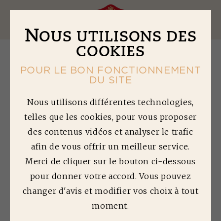
Ouv
N
OUS UTILISONS DES
COOKIES
POUR LE BON FONCTIONNEMENT
retour à la liste des articles
DU SITE
Nous utilisons différentes technologies,
telles que les cookies, pour vous proposer
P
EUT-ON
des contenus vidéos et analyser le trafic
CONSOMMER UN
afin de vous offrir un meilleur service.
Merci de cliquer sur le bouton ci-dessous
PRODUIT APRÈS DLC
pour donner votre accord. Vous pouvez
?
changer d'avis et modifier vos choix à tout
QUALITÉ
moment.