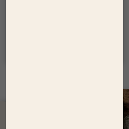
QUALITÉ
M
ON STEAK HACHÉ A UNE DRÔLE
DE COULEUR
Puis-je le manger ?