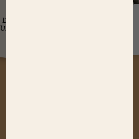
J
USQU'À
14,65 EUR
ASTUCES
DE RÉDUCTIONS
UEL EST LE
SUR NOS PRODUITS
Q
TEMPS DE
CUISSON D’UN
RÔTI DE BŒUF ?
A
STUCES, JEUX CONCOURS,
RÉDUCTIONS, RECETTES, ACTUS
GOURMANDES...
Abonnez-vous à notre newsletter !
JE M'ABONNE