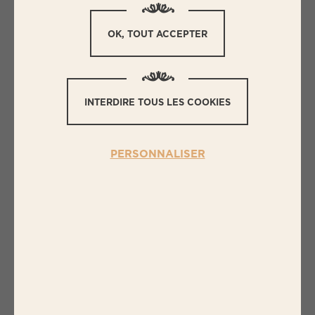
OK, TOUT ACCEPTER
INTERDIRE TOUS LES COOKIES
PERSONNALISER
C
OMMENT SAVOIR SI JE DOIS
CONSOMMER MON PRODUIT ?
La
qualité de nos produits est garantie