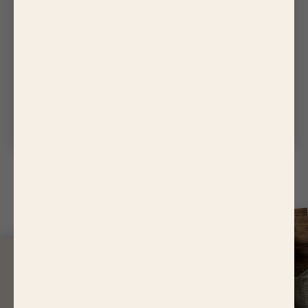
QUALITÉ
C
OMMENT SAVOIR QU'UN
ALLERGÈNE EST PRÉSENT DANS
UN PRODUIT ?
Des allergènes sont parfois présents dans les
produits. Comment les reconnaître ?
J