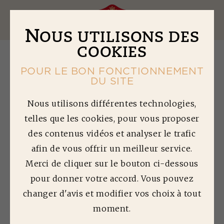
Ouv
N
OUS UTILISONS DES
COOKIES
POUR LE BON FONCTIONNEMENT
retour à la liste des articles
DU SITE
Nous utilisons différentes technologies,
telles que les cookies, pour vous proposer
M
ON STEAK HACHÉ
des contenus vidéos et analyser le trafic
A UNE DRÔLE DE
afin de vous offrir un meilleur service.
Merci de cliquer sur le bouton ci-dessous
COULEUR
pour donner votre accord. Vous pouvez
QUALITÉ
changer d'avis et modifier vos choix à tout
moment.