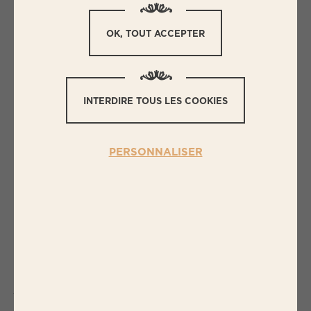
OK, TOUT ACCEPTER
INTERDIRE TOUS LES COOKIES
PERSONNALISER
M
ON STEAK HACHÉ A UNE DRÔLE
DE COULEUR, PUIS-JE LE MANGER
?
Vous pouvez en effet remarquer une
différence