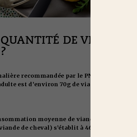
 QUANTITÉ DE VIANDE 
?
nalière recommandée par le PNNS (Plan Natio
adulte est d’environ 70g de viande cuite
, à rép
nsommation moyenne de viande de boucherie 
viande de cheval) s’établit à 46g/jour de viand