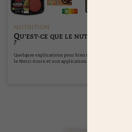
NUTRITION
Q
U'EST-CE QUE LE NUTRISCORE
?
Quelques explications pour bien comprendre
le Nutri-Score et son application.