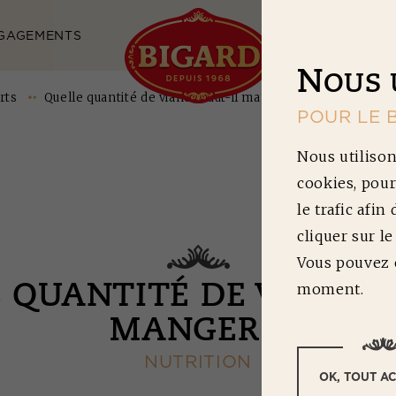
GAGEMENTS
NOS RECETTES
N
OUS 
rts
Quelle quantité de viande faut-il manger ?
POUR LE 
Nous utilison
cookies, pour
le trafic afin
cliquer sur l
Vous pouvez c
moment.
 QUANTITÉ DE VIANDE 
MANGER ?
NUTRITION
OK, TOUT A