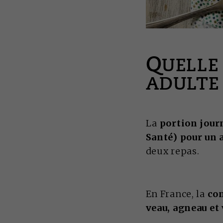
Q
UELLE
ADULTE 
La
portion jour
Santé) pour un 
deux repas.
En France, la
co
veau, agneau et 