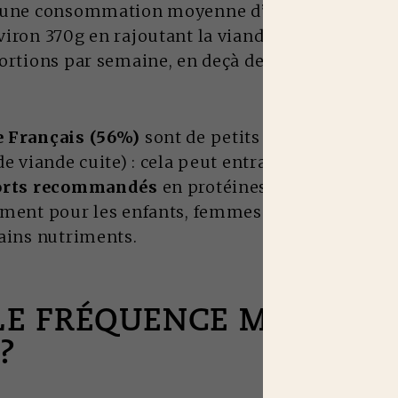
 une consommation moyenne d’environ 320g de 
iron 370g en rajoutant la viande des plats cuisi
portions par semaine, en deçà des recommandat
e Français (56%)
sont de petits consommateurs
de viande cuite) : cela peut entraîner des
diffic
ports recommandés
en protéines de bonne quali
ment pour les enfants, femmes et seniors qui so
tains nutriments.
E FRÉQUENCE MANGER 
?