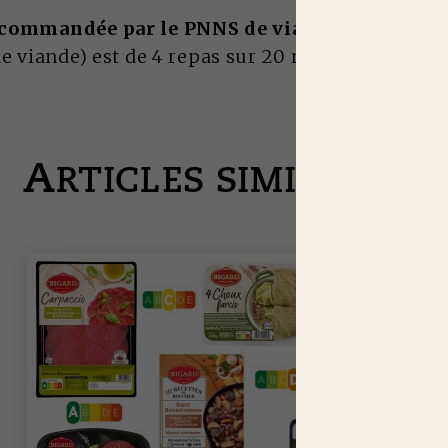
ecommandée par le PNNS de viande fraîche
(ho
de viande) est de 4 repas sur 20 repas consécutif
A
RTICLES SIMILAIRES