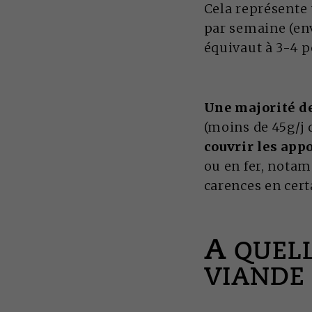
Cela représente
par semaine (env
équivaut à 3-4 
Une majorité d
(moins de 45g/j 
couvrir les ap
ou en fer, notam
carences en cer
A
QUELL
VIANDE 