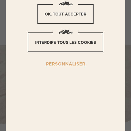
OK, TOUT ACCEPTER
INTERDIRE TOUS LES COOKIES
PERSONNALISER
4 personnes
20 min