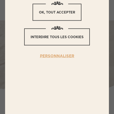
OK, TOUT ACCEPTER
INTERDIRE TOUS LES COOKIES
PERSONNALISER
4 personnes
25 min
IMPRIMER