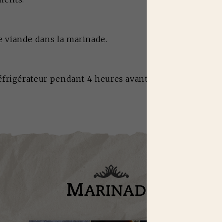
e viande dans la marinade.
réfrigérateur pendant 4 heures avant de procéder à la 
M
ARINADE