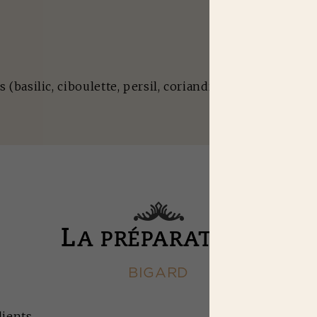
basilic, ciboulette, persil, coriandre...)
L
A PRÉPARATION
BIGARD
dients.