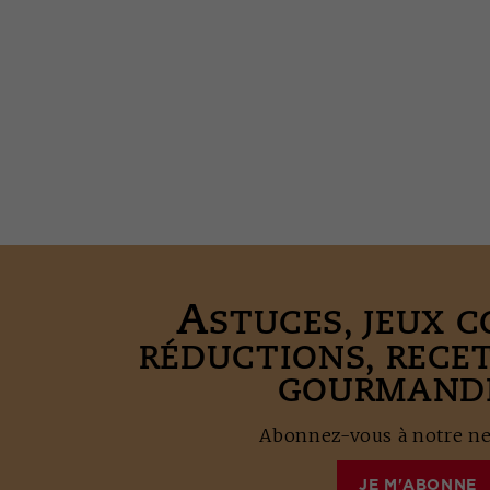
A
STUCES, JEUX 
RÉDUCTIONS, RECE
GOURMANDE
Abonnez-vous à notre new
JE M'ABONNE