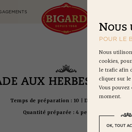
GAGEMENTS
NOS RECETTES
N
OUS 
POUR LE 
Nous utilison
cookies, pour
le trafic afin
cliquer sur l
DE AUX HERBES ET AU
Vous pouvez c
moment.
Temps de préparation : 10 | Difficulté : 1/5
Quantité préparée : 4 personnes
OK, TOUT A