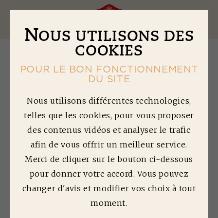
Ouv
N
OUS UTILISONS DES
COOKIES
POUR LE BON FONCTIONNEMENT
DU SITE
M
INI AUMÔNIÈRES
Nous utilisons différentes technologies,
telles que les cookies, pour vous proposer
DE CARPACCIO DE
des contenus vidéos et analyser le trafic
BŒUF
afin de vous offrir un meilleur service.
AU FROMAGE FRAIS
Merci de cliquer sur le bouton ci-dessous
pour donner votre accord. Vous pouvez
Temps de préparation : 20 min | Difficulté :
changer d'avis et modifier vos choix à tout
2/5
moment.
Quantité préparée : 4 personnes