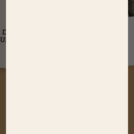
J
USQU'À
14,65 EUR
ASTUCES
DE RÉDUCTIONS
UEL EST LE
SUR NOS PRODUITS
Q
TEMPS DE
CUISSON D’UN
RÔTI DE BŒUF ?
A
STUCES, JEUX CONCOURS,
RÉDUCTIONS, RECETTES, ACTUS
GOURMANDES...
Abonnez-vous à notre newsletter !
JE M'ABONNE