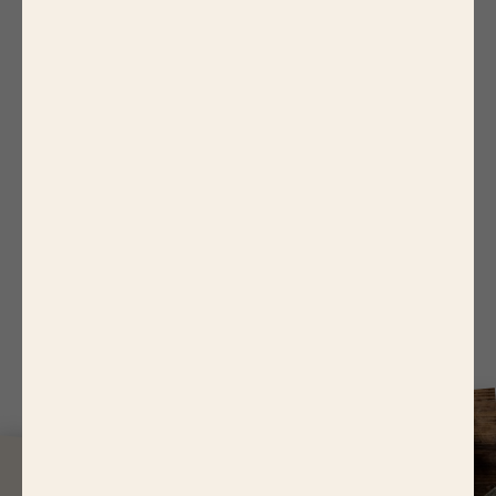
3.
Refermer en plissant la viande comme une
aumônière, et placer un pic en travers.
4.
Rouler chaque aumônière dans une assiette
contenant les graines de pavot.
5.
Ajouter une demi tomate cerise sur le pic et
servir.