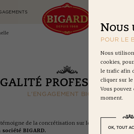
GAGEMENTS
NOS RECETTES
N
OUS 
nelle
POUR LE 
Nous utilison
cookies, pour
le trafic afin
cliquer sur l
ÉGALITÉ PROFESSIONNE
Vous pouvez c
L'ENGAGEMENT BIGARD
moment.
 témoigne de la concrétisation sur le terrain des
enga
OK, TOUT A
société BIGARD.