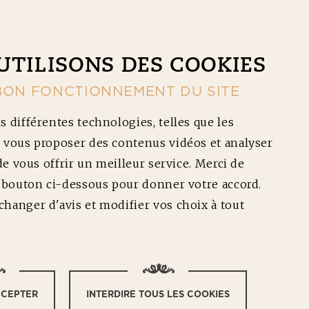
CONTACT
NOS RÉDUCTIONS
Ouv
UTILISONS DES COOKIES
BON FONCTIONNEMENT DU SITE
s différentes technologies, telles que les
 vous proposer des contenus vidéos et analyser
 de vous offrir un meilleur service. Merci de
e bouton ci-dessous pour donner votre accord.
LLE
hanger d'avis et modifier vos choix à tout
gements pour l'égalité
CCEPTER
INTERDIRE TOUS LES COOKIES