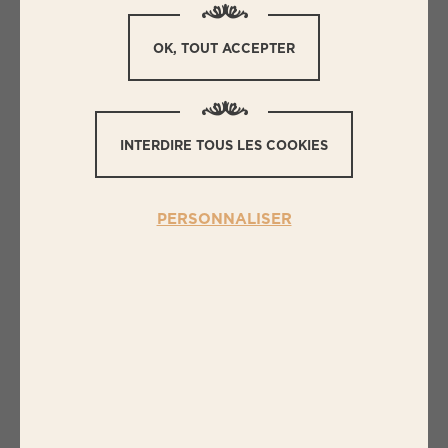
parties prenantes, gère ses risques et intègre les
attentes sociétales
, les
impacts sociaux
et
OK, TOUT ACCEPTER
environnementaux
de ses activités.
Télécharger ci-dessous nos Déclarations de
INTERDIRE TOUS LES COOKIES
Performance Extra-Financière :
Consulter notre DPEF 2022
Télécharger la notice méthodologique
PERSONNALISER
Télécharger notre DPEF 2021
Télécharger la notice méthodologique
Télécharger notre DPEF 2020
Télécharger la notice méthodologique