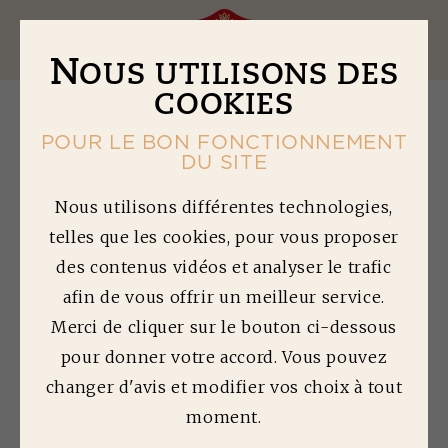
Ouv
N
OUS UTILISONS DES
COOKIES
POUR LE BON FONCTIONNEMENT
DU SITE
U
N GROUPE
Nous utilisons différentes technologies,
telles que les cookies, pour vous proposer
RESPONSABLE
des contenus vidéos et analyser le trafic
BIGARD, UNE ENTREPRISE ENGAGÉE
afin de vous offrir un meilleur service.
Merci de cliquer sur le bouton ci-dessous
pour donner votre accord. Vous pouvez
Nous avons pour ambition de présenter de
changer d'avis et modifier vos choix à tout
manière
pragmatique et opérationnelle
moment.
comment notre Groupe, avec ses nombreuses