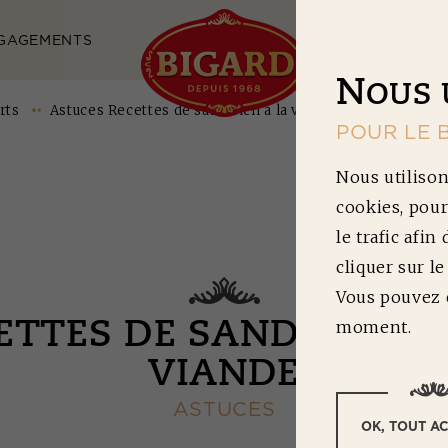
GAGEMENTS
NOS RECETTES
N
OUS 
rts
Astuces Recettes de sandwich à la viande
POUR LE 
Nous utilison
cookies, pour
le trafic afin
cliquer sur l
Vous pouvez c
moment.
ETTES DE SANDWICHS 
VIANDE
ASTUCES
OK, TOUT A