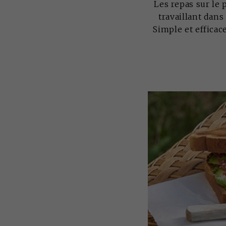
Les repas sur l
travaillant dan
Simple et effica