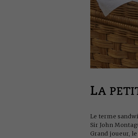
L
A PET
Le terme sandwic
Sir John Montag
Grand joueur, l