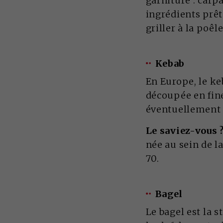
garniture : carp
ingrédients prêts
griller à la poê
Kebab
En Europe, le k
découpée en fine
éventuellement d
Le saviez-vous 
née au sein de 
70.
Bagel
Le bagel est la 