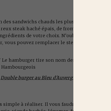
un des sandwichs chauds les plus populaires et 
reux steak haché épais, de fromage, de salade, 
ingrédients de votre choix. N’oubliez pas de le 
ier, vous pouvez remplacer le steak par un stea
?
Le hamburger tire son nom des habitants de la 
s Hambourgeois
e
Double burger au Bleu d'Auvergne | Bigard
s simple à réaliser. Il vous faudra un pain blanc 