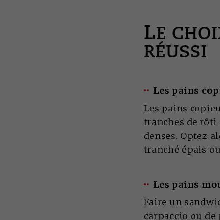
L
E CHO
RÉUSSI
Les pains cop
Les pains copie
tranches de rôti
denses. Optez al
tranché épais o
Les pains mo
Faire un sandwic
carpaccio ou de 