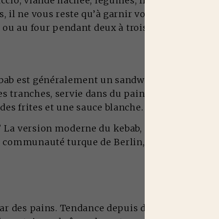
accio, viande hachée, légumes, fromage, sauce. U
, il ne vous reste qu’à garnir vos tranches de pa
le ou au four pendant deux à trois minutes.
ebab est généralement un sandwich composé de v
s tranches, servie dans du pain avec des crudit
es frites et une sauce blanche.
?
La version moderne du kebab, soit la version s
la communauté turque de Berlin, en Allemagne d
star des pains. Tendance depuis des années, il 