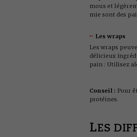
mous et légèreme
mie sont des pai
Les wraps
Les wraps peuve
délicieux ingréd
pain : Utilisez al
Conseil :
Pour êt
protéines.
L
ES DI