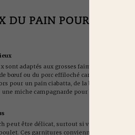
IX DU PAIN POUR UN S
ieux
ux sont adaptés aux grosses faims. On y met gé
 de bœuf ou du porc effiloché car ces garnitures
ors pour un pain ciabatta, de la baguette, une fo
u une miche campagnarde pour bien retenir le t
us
h peut être délicat, surtout si vous le garnisse
poulet. Ces garnitures conviennent parfaitemen