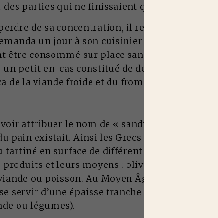
 des parties qui ne finissaient que tard dans la 
perdre de sa concentration, il refusait d’interr
demanda un jour à son cuisinier de lui préparer
t être consommé sur place sans assiette ni cou
s un petit en-cas constitué de deux tranches de 
ça de la viande froide et du fromage.
 voir attribuer le nom de « sandwich », ce mode
 pain existait. Ainsi les Grecs consommaient 
 tartiné en surface de différent ingrédients selo
s produits et leurs moyens : olives, ail, oignon,
 viande ou poisson. Au Moyen Âge, en l’absence d’
 se servir d’une épaisse tranche de pain et d’y d
nde ou légumes).