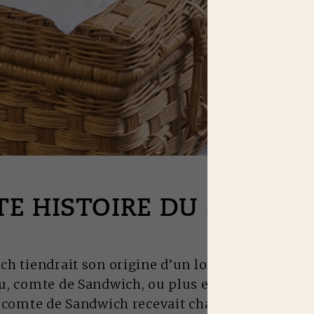
ITE HISTOIRE DU SANDW
h tiendrait son origine d’un lord anglais du XV
u, comte de Sandwich, ou plus exactement de so
e comte de Sandwich recevait chaque semaine de