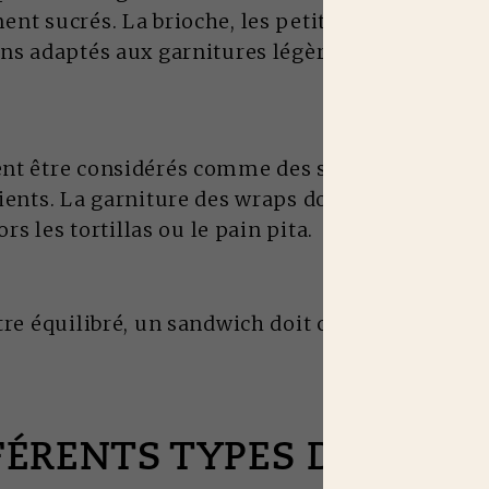
nt sucrés. La brioche, les petits pains italiens 
ns adaptés aux garnitures légères.
nt être considérés comme des sandwichs puisq
ients. La garniture des wraps doit être légère po
ors les tortillas ou le pain pita.
re équilibré, un sandwich doit comporter des cr
FFÉRENTS TYPES DE SAN