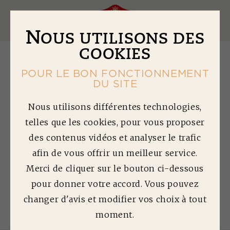
Ouv
N
OUS UTILISONS DES
COOKIES
POUR LE BON FONCTIONNEMENT
DU SITE
V
OL AU VENT AU
Nous utilisons différentes technologies,
telles que les cookies, pour vous proposer
FILET MIGNON DE
des contenus vidéos et analyser le trafic
PORC
afin de vous offrir un meilleur service.
Merci de cliquer sur le bouton ci-dessous
pour donner votre accord. Vous pouvez
changer d'avis et modifier vos choix à tout
Partager :
moment.