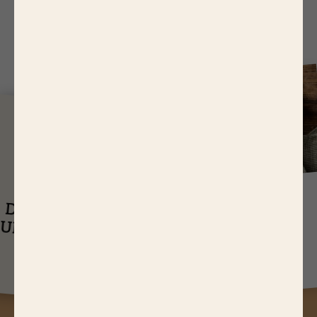
J
USQU'À
14,65 EUR
ASTUCES
DE RÉDUCTIONS
UEL EST LE
SUR NOS PRODUITS
Q
TEMPS DE
CUISSON D’UN
RÔTI DE BŒUF ?