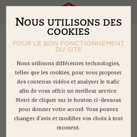
Ouv
N
OUS UTILISONS DES
COOKIES
POUR LE BON FONCTIONNEMENT
DU SITE
N
OUS CONTACTER
Nous utilisons différentes technologies,
telles que les cookies, pour vous proposer
des contenus vidéos et analyser le trafic
Parce qu’une question ne doit pas rester sans
réponse, contactez-nous.
afin de vous offrir un meilleur service.
Merci de cliquer sur le bouton ci-dessous
En cas de réclamation liée à un produit, merci de
pour donner votre accord. Vous pouvez
préciser dans votre message le descriptif du
changer d'avis et modifier vos choix à tout
problème rencontré, le nom du produit, la date
limite de consommation et le numéro de lot, soit
moment.
par email en utilisant ce formulaire, soit par