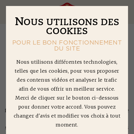
Ouv
N
OUS UTILISONS DES
COOKIES
POUR LE BON FONCTIONNEMENT
DU SITE
N
OS CONSEILS
Nous utilisons différentes technologies,
telles que les cookies, pour vous proposer
D'EXPERTS
des contenus vidéos et analyser le trafic
ET NOS RÉPONSES À VOS
afin de vous offrir un meilleur service.
QUESTIONS
Merci de cliquer sur le bouton ci-dessous
Depuis 1968, notre volonté est d’offrir à toutes les
pour donner votre accord. Vous pouvez
familles françaises une viande savoureuse, pleine de
changer d'avis et modifier vos choix à tout
saveurs et de grande qualité.
Nos bouchers passionnés vous livrent tous leurs
moment.
secrets pour préparer votre morceau de viande dans
les règles de l’art.