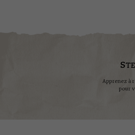
Pagination
S
TE
Apprenez à r
pour v