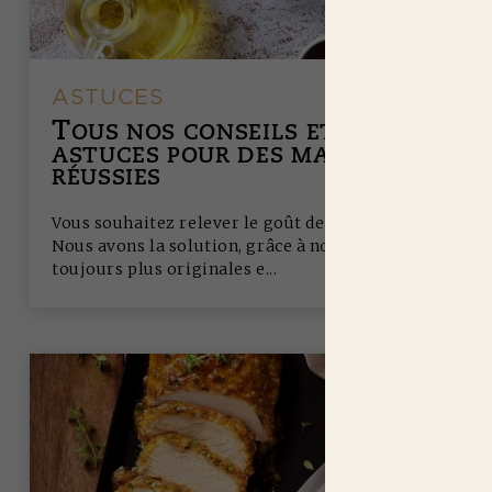
ASTUCES
T
OUS NOS CONSEILS ET
ASTUCES POUR DES MARINADES
RÉUSSIES
Vous souhaitez relever le goût de vos plats ?
Nous avons la solution, grâce à nos marinades
toujours plus originales e...