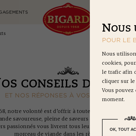
GAGEMENTS
NOS RECETTES
N
OUS 
rts
POUR LE 
Nous utilison
cookies, pour
le trafic afin
N
cliquer sur l
OS CONSEILS D'EXPER
Vous pouvez c
ET NOS RÉPONSES À VOS QUESTIONS
moment.
8, notre volonté est d’offrir à toutes les familles fra
ande savoureuse, pleine de saveurs et de grande quali
s passionnés vous livrent tous leurs secrets pour pr
OK, TOUT A
morceau de viande dans les règles de l’art.