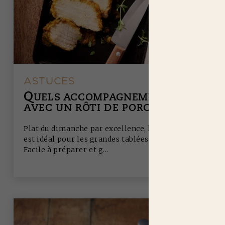
ASTUCES
Q
UELS ACCOMPAGNEMENTS
AVEC UN RÔTI DE PORC ?
Plat du dimanche par excellence, le rôti de porc
est idéal pour les grandes tablées familiales.
Facile à préparer et g...