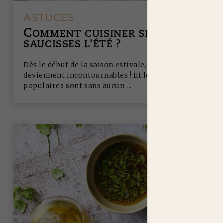
ASTUCES
C
OMMENT CUISINER SES
SAUCISSES L’ÉTÉ ?
Dès le début de la saison estivale, les grillades
deviennent incontournables ! Et les plus
populaires sont sans aucun ...