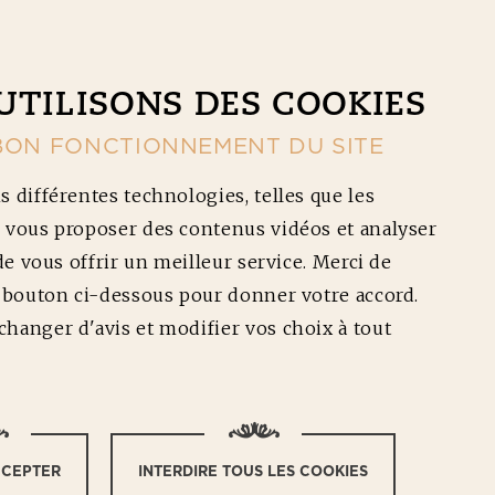
CONTACT
NOS RÉDUCTIONS
Ouv
UTILISONS DES COOKIES
BON FONCTIONNEMENT DU SITE
s différentes technologies, telles que les
 vous proposer des contenus vidéos et analyser
 de vous offrir un meilleur service. Merci de
e bouton ci-dessous pour donner votre accord.
TS
hanger d'avis et modifier vos choix à tout
nçaises une
té.
éparer votre
CCEPTER
INTERDIRE TOUS LES COOKIES