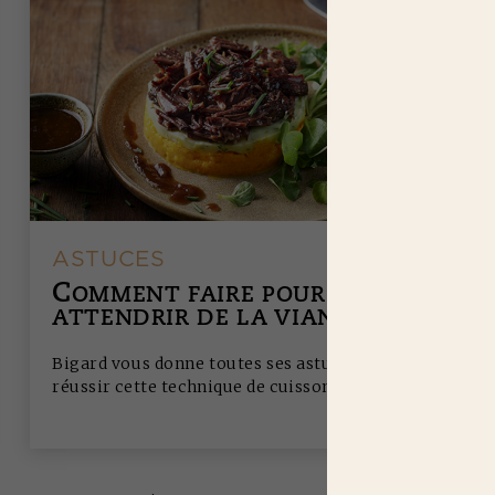
ASTUCES
C
OMMENT FAIRE POUR
ATTENDRIR DE LA VIANDE ?
Bigard vous donne toutes ses astuces pour
réussir cette technique de cuisson.