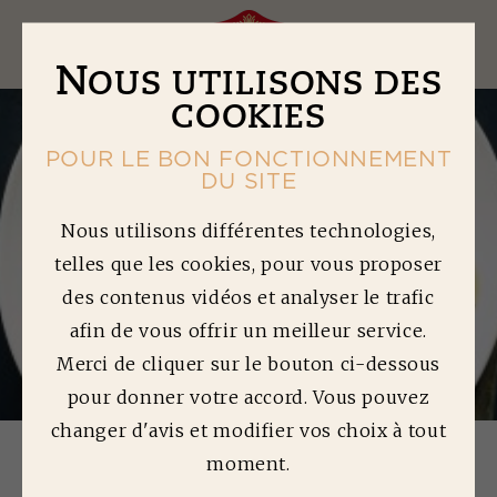
Ouv
N
OUS UTILISONS DES
COOKIES
POUR LE BON FONCTIONNEMENT
DU SITE
Nous utilisons différentes technologies,
telles que les cookies, pour vous proposer
des contenus vidéos et analyser le trafic
afin de vous offrir un meilleur service.
Merci de cliquer sur le bouton ci-dessous
pour donner votre accord. Vous pouvez
changer d'avis et modifier vos choix à tout
N
OS CARPACCIOS
moment.