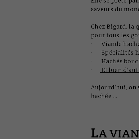
Elle se prête pa
saveurs du mond
Chez Bigard, la 
pour tous les go
· Viande haché
· Spécialités ha
· Hachés bouc
·
Et bien d’aut
Aujourd’hui, on 
hachée …
L
A VIAN