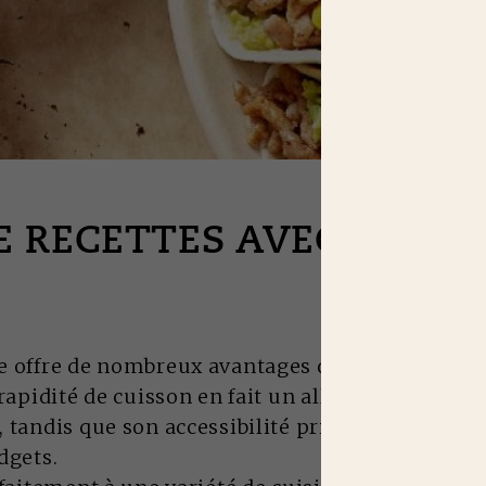
E RECETTES AVEC DE LA
e offre de nombreux avantages qui en font un c
rapidité de cuisson en fait un allié précieux pou
 tandis que son accessibilité prix en fait une o
dgets.