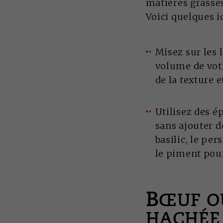
matières grasses 
Voici quelques i
Misez sur les 
volume de votr
de la texture e
Utilisez des é
sans ajouter d
basilic, le pe
le piment pour
B
ŒUF O
HACHÉE 