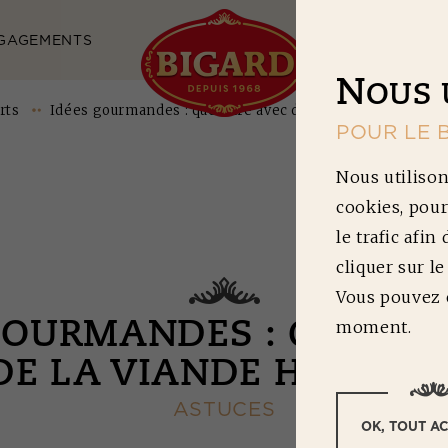
GAGEMENTS
NOS RECETTES
N
OUS 
rts
Idées gourmandes : que faire avec de la viande hachée ?
POUR LE 
Nous utilison
cookies, pour
le trafic afin
cliquer sur l
Vous pouvez c
moment.
GOURMANDES : QUE FAI
DE LA VIANDE HACHÉE 
ASTUCES
OK, TOUT A