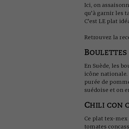
Ici, on assaisonn
qu’à garnir les t
C’est LE plat idé
Retrouvez la rec
B
OULETTES
En Suède, les bo
icône nationale. 
purée de pommes 
suédoise et on en
C
HILI CON 
Ce plat tex-mex 
tomates concassée