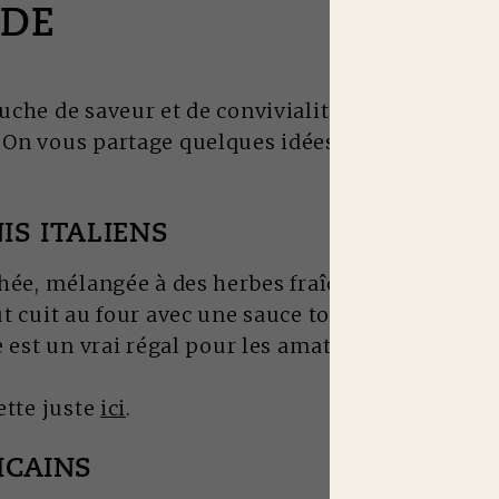
DE
che de saveur et de convivialité à des plats tra
n vous partage quelques idées de recettes à (re
IS ITALIENS
hée, mélangée à des herbes fraîches, de la ricott
t cuit au four avec une sauce tomate maison. Ce
e est un vrai régal pour les amateurs de cuisine 
ette juste
ici
.
ICAINS