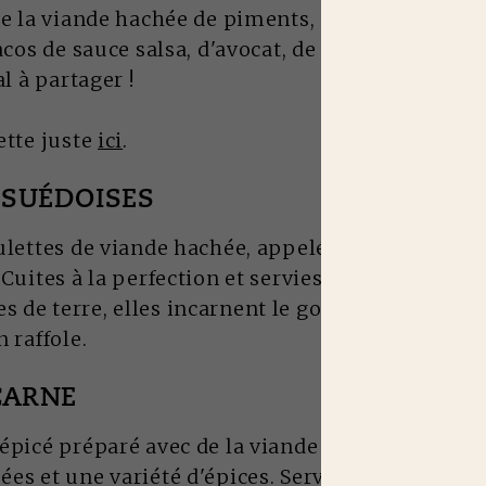
e la viande hachée de piments, d'ails et d'épices.
acos de sauce salsa, d'avocat, de fromage et de l
al à partager !
ette juste
ici
.
 SUÉDOISES
ulettes de viande hachée, appelées "köttbullar",
Cuites à la perfection et servies avec de la sauc
de terre, elles incarnent le goût réconfortant 
 raffole.
CARNE
épicé préparé avec de la viande hachée, des har
s et une variété d'épices. Servez-le avec du riz