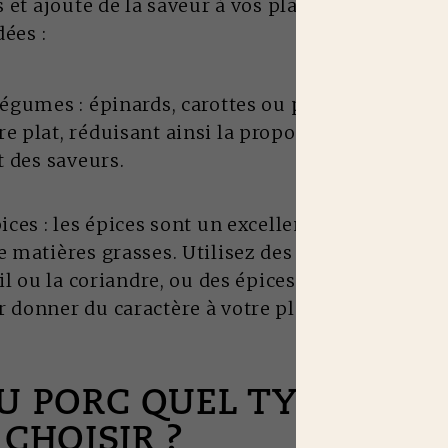
et ajoute de la saveur à vos plats.
dées :
légumes : épinards, carottes ou poivrons, ils au
e plat, réduisant ainsi la proportion de viande,
t des saveurs.
pices : les épices sont un excellent moyen d'ajou
e matières grasses. Utilisez des herbes fraîche
rsil ou la coriandre, ou des épices comme le papr
 donner du caractère à votre plat
U PORC QUEL TYPE DE V
CHOISIR ?