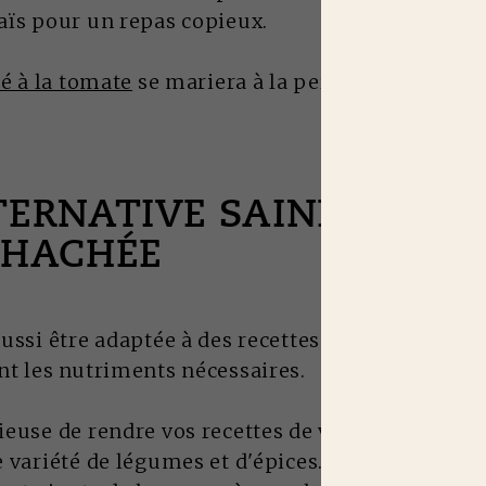
aïs pour un repas copieux.
é à la tomate
se mariera à la perfection avec ce
TERNATIVE SAINE AVEC 
 HACHÉE
ussi être adaptée à des recettes plus saines et p
nt les nutriments nécessaires.
euse de rendre vos recettes de viande hachée p
 variété de légumes et d'épices. Cela réduit la 