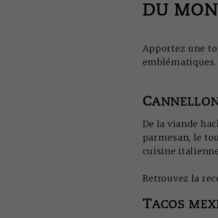
DU MON
Apportez une tou
emblématiques. O
C
ANNELLON
De la viande hac
parmesan, le tou
cuisine italienn
Retrouvez la rec
T
ACOS MEX