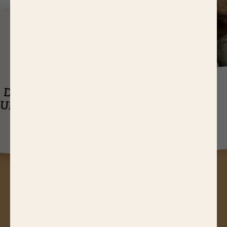
J
USQU'À
14,65 EUR
ASTUCES
DE RÉDUCTIONS
UEL EST LE
SUR NOS PRODUITS
Q
TEMPS DE
CUISSON D’UN
RÔTI DE BŒUF ?
A
STUCES, JEUX CONCOURS,
RÉDUCTIONS, RECETTES, ACTUS
GOURMANDES...
Abonnez-vous à notre newsletter !