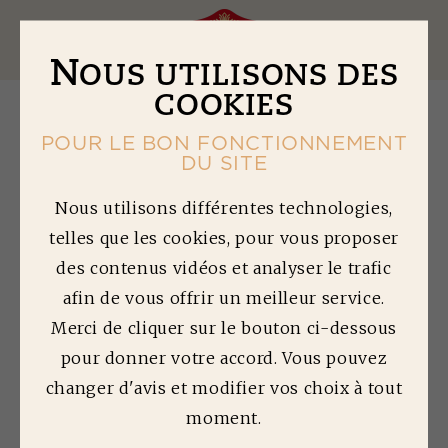
Ouv
N
OUS UTILISONS DES
COOKIES
POUR LE BON FONCTIONNEMENT
DU SITE
Retour à la gamme
Nous utilisons différentes technologies,
L
ES SPÉCIALITÉS
telles que les cookies, pour vous proposer
HACHÉES
des contenus vidéos et analyser le trafic
UNE CUISINE CRÉATIVE AU
afin de vous offrir un meilleur service.
QUOTIDIEN
Merci de cliquer sur le bouton ci-dessous
pour donner votre accord. Vous pouvez
Découvrez toutes nos aides culinaires ! Des
changer d'avis et modifier vos choix à tout
accompagnements pour vos plats, des boulettes de
viande, des spécialités françaises avec des
moment.
assaisonnements variés qui raviront toute la
famille.