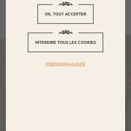
OK, TOUT ACCEPTER
INTERDIRE TOUS LES COOKIES
L
ES PRODUITS DE LA
PERSONNALISER
GAMME
LES SPÉCIALITÉS HACHÉES
3
×