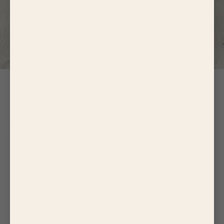
Boulettes au Boeuf
3
×