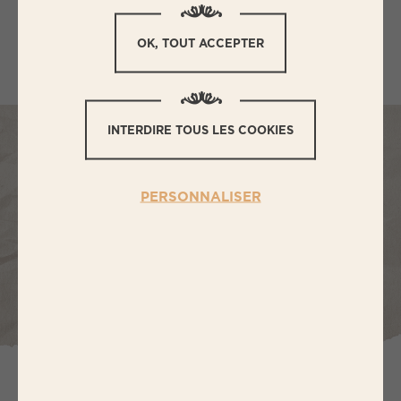
OK, TOUT ACCEPTER
INTERDIRE TOUS LES COOKIES
PERSONNALISER
4 personnes
60 min