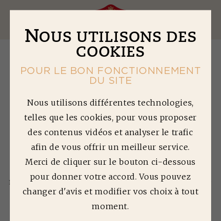
Ouv
N
OUS UTILISONS DES
COOKIES
POUR LE BON FONCTIONNEMENT
DU SITE
N
OUS SOMMES
Nous utilisons différentes technologies,
telles que les cookies, pour vous proposer
BOUCHERS
des contenus vidéos et analyser le trafic
DEPUIS PLUS DE 50 ANS
afin de vous offrir un meilleur service.
Merci de cliquer sur le bouton ci-dessous
Si nos viandes sont si savoureuses, c’est grâce à
notre savoir-faire développé au fil des ans dans
pour donner votre accord. Vous pouvez
notre boucherie, aujourd’hui devenue une référence
changer d'avis et modifier vos choix à tout
en matière de viandes de qualité et pleines de
saveurs.
moment.