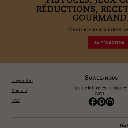
A
STUCES, JEUX 
RÉDUCTIONS, RECE
GOURMANDE
Abonnez-vous à notre new
JE M'ABONNE
S
UIVEZ-NOUS
Newsletter
Restez informés, rejoignez
Contact
nous !
FAQ
Ment