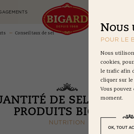
GAGEMENTS
NOS RECETTES
N
OUS 
rts
Conseil taux de sel
POUR LE 
Nous utilison
cookies, pour
le trafic afin
cliquer sur l
Vous pouvez c
moment.
UANTITÉ DE SEL DANS 
PRODUITS BIGARD
NUTRITION
OK, TOUT A