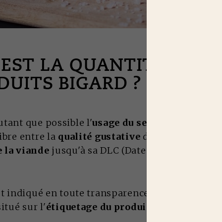
 EST LA QUANTITÉ DE S
DUITS BIGARD ?
tant que possible l'
usage du sel dans nos prod
ibre entre la
qualité gustative
du produit et la
 la viande
jusqu'à sa DLC (Date Limite de Con
t indiqué en toute transparence dans le tableau
itué sur l'
étiquetage du produit
.