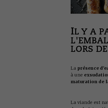
I
L Y A 
L'EMBA
LORS DE
La
présence d'e
à une
exsudation
maturation de l
La viande est n