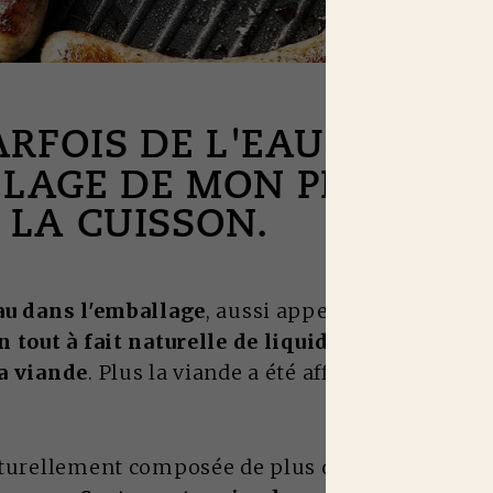
PARFOIS DE L'EAU DANS
LLAGE DE MON PRODUIT
 LA CUISSON.
au dans l'emballage
, aussi appelé "exsudat", co
 tout à fait naturelle de liquide qui se produit
a viande
. Plus la viande a été affinée, moins il 
aturellement composée de plus de 60% d'eau. La