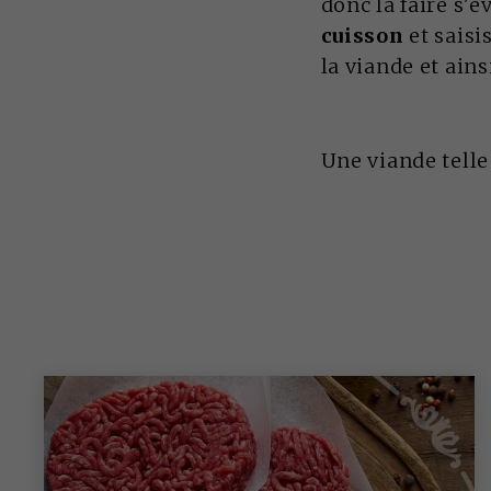
donc la faire s'
cuisson
et saisi
la viande et ains
Une viande tell