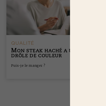
QUALITÉ
M
ON STEAK HACHÉ A UNE
DRÔLE DE COULEUR
Puis-je le manger ?