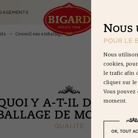
GAGEMENTS
NOS RECETTES
N
OUS 
rts
Conseil eau emballage
POUR LE 
Nous utilison
cookies, pour
le trafic afin
cliquer sur l
Vous pouvez c
moment.
UOI Y A-T-IL DE L'EA
BALLAGE DE MON PROD
QUALITÉ
OK, TOUT A