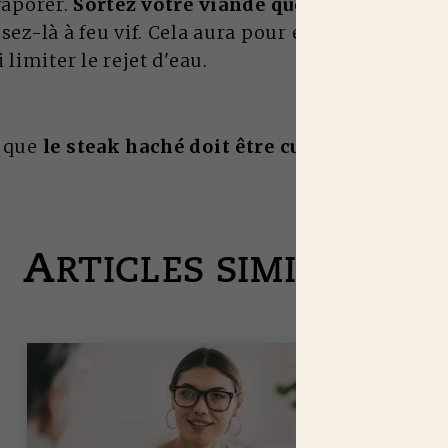
évaporer.
Sortez votre viande quelques minutes 
ssez-là à feu vif. Cela aura pour effet de caramél
i limiter le rejet d'eau.
e que
le steak haché doit être cuite à cœur
.
A
RTICLES SIMILAIRES