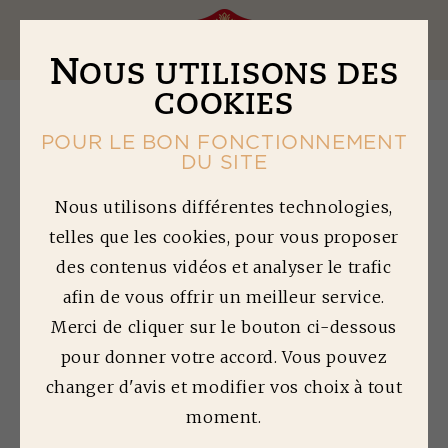
Ouv
N
OUS UTILISONS DES
COOKIES
POUR LE BON FONCTIONNEMENT
retour à la liste des articles
DU SITE
Nous utilisons différentes technologies,
telles que les cookies, pour vous proposer
A
DDITIFS ET
des contenus vidéos et analyser le trafic
CONSERVATEURS
afin de vous offrir un meilleur service.
Merci de cliquer sur le bouton ci-dessous
QUALITÉ
pour donner votre accord. Vous pouvez
changer d'avis et modifier vos choix à tout
moment.