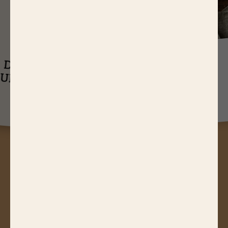
J
USQU'À
14,65 EUR
ASTUCES
DE RÉDUCTIONS
UEL EST LE
SUR NOS PRODUITS
Q
TEMPS DE
CUISSON D’UN
RÔTI DE BŒUF ?
A
STUCES, JEUX CONCOURS,
RÉDUCTIONS, RECETTES, ACTUS
GOURMANDES...
Abonnez-vous à notre newsletter !
JE M'ABONNE