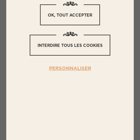
OK, TOUT ACCEPTER
INTERDIRE TOUS LES COOKIES
PERSONNALISER
Y
A-T-IL DES CONSERVATEURS ET
DES ADDITIFS DANS LES
PRODUITS BIGARD ? SI OUI,
POURQUOI ?
L'
utilisation de conservateurs
dans les
produits Bigard se limite aux
produits fragiles
,