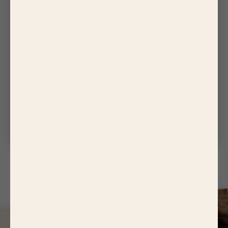
QUALITÉ
P
OURQUOI Y A-T-IL DE L'EAU
DANS L'EMBALLAGE DE MON
PRODUIT ?
Vous avez remarqué qu'il y a parfois de l'eau dans
l'emballage de votre produit ? Rien d'inquiétant,
découvrez pourquo...