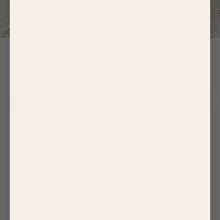
Apéro Grill 660g
24 Mini Saucisses
6
×