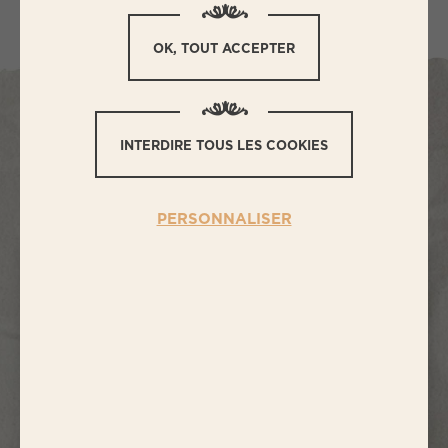
OK, TOUT ACCEPTER
L
ES PRODUITS DE LA
INTERDIRE TOUS LES COOKIES
GAMME
LES PLATEAUX
PERSONNALISER
6
×