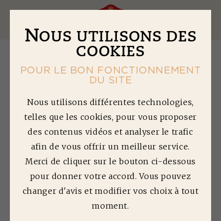
Ouv
N
OUS UTILISONS DES
COOKIES
POUR LE BON FONCTIONNEMENT
DU SITE
Retour à la gamme
Nous utilisons différentes technologies,
P
LATEAUX
telles que les cookies, pour vous proposer
POUR VARIER LES PLAISIRS
des contenus vidéos et analyser le trafic
afin de vous offrir un meilleur service.
Bigard a regroupé ses meilleures recettes afin de
Merci de cliquer sur le bouton ci-dessous
satisfaire les goûts de chacun dans des plateaux
généreux.
pour donner votre accord. Vous pouvez
A déguster en famille ou entre amis !
changer d'avis et modifier vos choix à tout
moment.