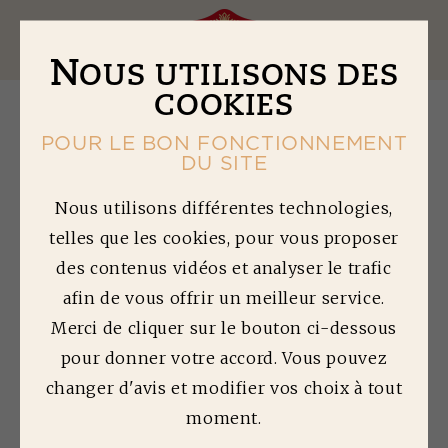
Ouv
N
OUS UTILISONS DES
COOKIES
POUR LE BON FONCTIONNEMENT
DU SITE
D
ES PRODUITS DE
Nous utilisons différentes technologies,
telles que les cookies, pour vous proposer
QUALITÉ
des contenus vidéos et analyser le trafic
NOS ENGAGEMENTS FILIÈRES ET
afin de vous offrir un meilleur service.
QUALITÉ
Merci de cliquer sur le bouton ci-dessous
pour donner votre accord. Vous pouvez
changer d'avis et modifier vos choix à tout
moment.