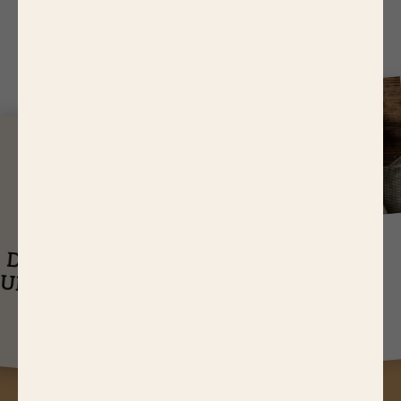
J
USQU'À
14,65 EUR
ASTUCES
DE RÉDUCTIONS
UEL EST LE
SUR NOS PRODUITS
Q
TEMPS DE
CUISSON D’UN
RÔTI DE BŒUF ?