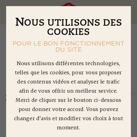
Ouv
N
OUS UTILISONS DES
COOKIES
POUR LE BON FONCTIONNEMENT
DU SITE
C
ARPACCIO DE
Nous utilisons différentes technologies,
telles que les cookies, pour vous proposer
BŒUF, CONDIMENTS
des contenus vidéos et analyser le trafic
D'AUTOMNE ET
afin de vous offrir un meilleur service.
SAUCE JAPONAISE AU
Merci de cliquer sur le bouton ci-dessous
SÉSAME NOIR
pour donner votre accord. Vous pouvez
changer d'avis et modifier vos choix à tout
moment.