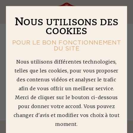
Ouv
N
OUS UTILISONS DES
COOKIES
POUR LE BON FONCTIONNEMENT
DU SITE
C
HILI CON CARNE
Nous utilisons différentes technologies,
telles que les cookies, pour vous proposer
des contenus vidéos et analyser le trafic
Temps de préparation : 15 min | Temps de
cuisson : 70 min | Difficulté : 1/5
afin de vous offrir un meilleur service.
Quantité préparée : 6 personnes
Merci de cliquer sur le bouton ci-dessous
pour donner votre accord. Vous pouvez
changer d'avis et modifier vos choix à tout
moment.