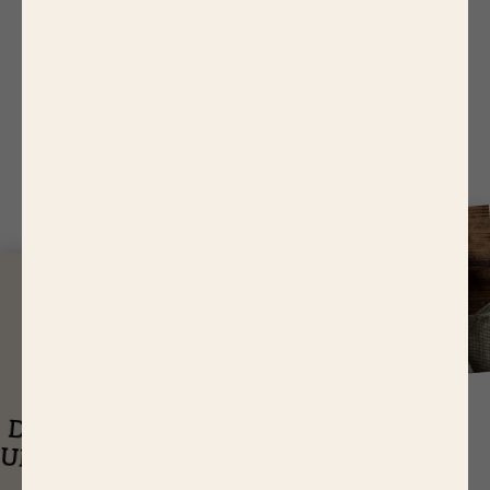
6.
Faire cuire encore 10 min sans couvrir.
J
USQU'À
14,65 EUR
ASTUCES
DE RÉDUCTIONS
UEL EST LE
SUR NOS PRODUITS
Q
TEMPS DE