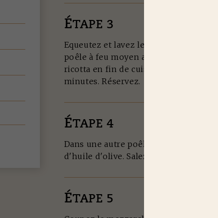
É
TAPE 3
Equeutez et lavez les épinard. Faites-
poêle à feu moyen avec un filet d'huile
ricotta en fin de cuisson. Mélangez et
minutes. Réservez.
É
TAPE 4
Dans une autre poêle, faites-cuire le b
d'huile d'olive. Salez et poivrez puis 
É
TAPE 5