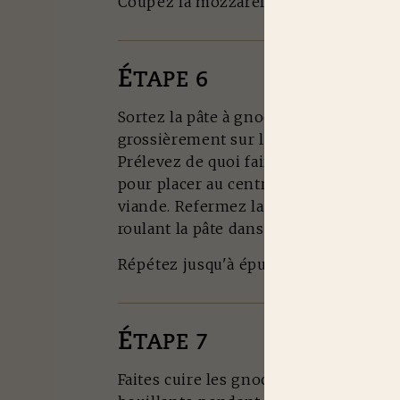
Coupez la mozzarella en morceaux.
É
TAPE 6
Sortez la pâte à gnocchis du réfrigérat
grossièrement sur le plan de travail a
Prélevez de quoi faire des boules de 3
pour placer au centre un morceau de 
viande. Refermez la boule sur la garn
roulant la pâte dans les mains pour f
Répétez jusqu'à épuisement des ingré
É
TAPE 7
Faites cuire les gnocchis dans une gr