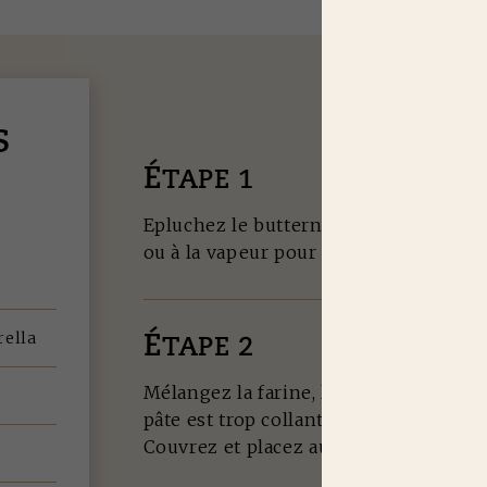
S
É
TAPE 1
Epluchez le butternut et coupez-le en d
ou à la vapeur pour le réduire en puré
rella
É
TAPE 2
Mélangez la farine, l'oeuf et le buttern
pâte est trop collante.
Couvrez et placez au réfrigérateur.