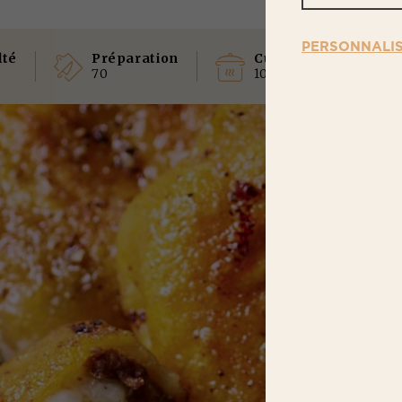
PERSONNALI
lté
Préparation
Cuisson
Te
70
10
1h