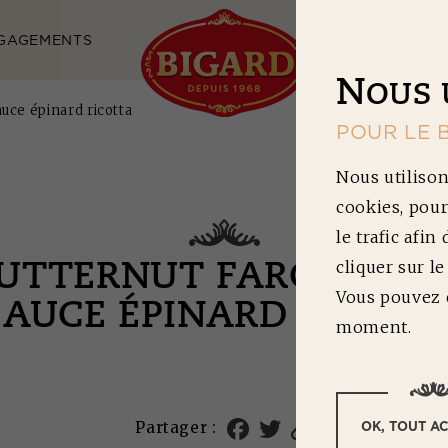
GAGEMENTS
NOS RECETTES
N
OUS 
uce épinard ricotta
POUR LE 
Nous utilison
cookies, pour
le trafic afin
cliquer sur l
BUTTERNUT FARCIS BŒ
Vous pouvez c
SAUCE ÉPINARD RICOTT
moment.
OK, TOUT A
Partager :