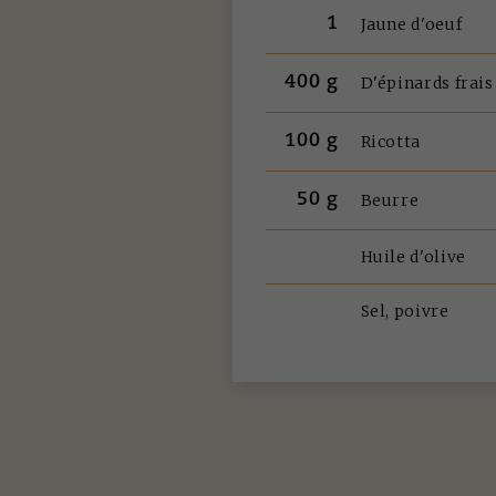
1
Jaune d'oeuf
400 g
D'épinards frais
100 g
Ricotta
50 g
Beurre
Huile d'olive
Sel, poivre