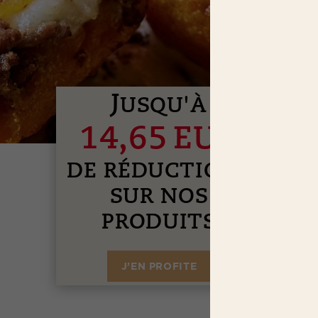
J
USQU'À
14,65 EUR
DE RÉDUCTIONS
SUR NOS
PRODUITS
J’EN PROFITE