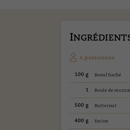
I
NGRÉDIENT
4 personnes
100 g
Boeuf haché
1
Boule de mozza
500 g
Butternut
400 g
Farine