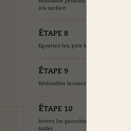
bouillante pendant quelques minutes 
à la surface.
É
TAPE 8
Egouttez-les, puis faites-les dorer da
É
TAPE 9
Réchauffez la sauce aux épinards.
É
TAPE 10
Servez les gnocchis grillés sur un lit
tarder