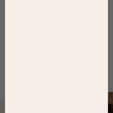
7.
Mettre la moitié des aubergines dans le plat,
ajouter la viande, couvrir de béchamel, terminer
par le reste des aubergines, saler, poivrer et
saupoudrer du reste de parmesan.
8.
Faire cuire 30 à 40 min dans le four et servir
aussitôt.