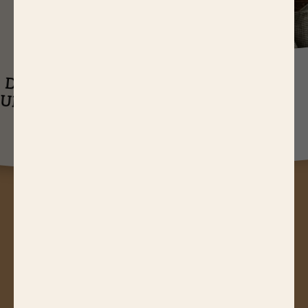
J
USQU'À
14,65 EUR
ASTUCES
DE RÉDUCTIONS
UEL EST LE
SUR NOS PRODUITS
Q
TEMPS DE
CUISSON D’UN
RÔTI DE BŒUF ?
A
STUCES, JEUX CONCOURS,
RÉDUCTIONS, RECETTES, ACTUS
GOURMANDES...
Abonnez-vous à notre newsletter !
JE M'ABONNE