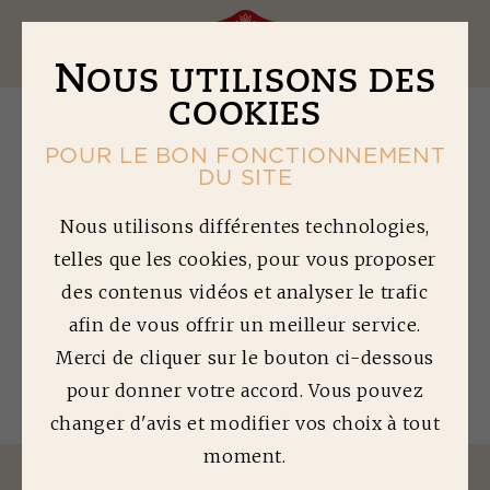
Ouv
N
OUS UTILISONS DES
COOKIES
POUR LE BON FONCTIONNEMENT
DU SITE
M
OUSSAKA
Nous utilisons différentes technologies,
telles que les cookies, pour vous proposer
des contenus vidéos et analyser le trafic
Temps de préparation : 30 min | Temps de
cuisson : 90 min | Difficulté : 1/5
afin de vous offrir un meilleur service.
Quantité préparée : 6 personnes
Merci de cliquer sur le bouton ci-dessous
pour donner votre accord. Vous pouvez
changer d'avis et modifier vos choix à tout
moment.