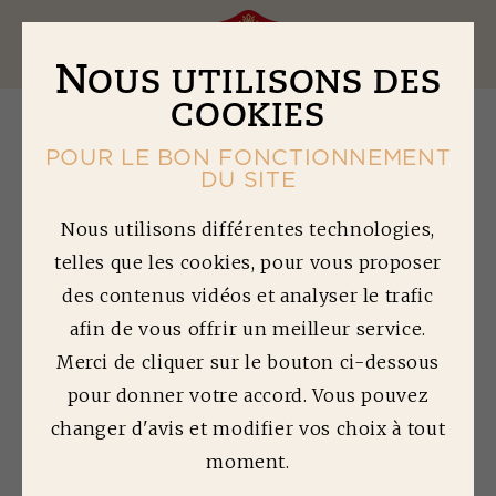
Ouv
N
OUS UTILISONS DES
COOKIES
POUR LE BON FONCTIONNEMENT
DU SITE
O
NE PAN FETA,
Nous utilisons différentes technologies,
telles que les cookies, pour vous proposer
TOMATES CERISES,
des contenus vidéos et analyser le trafic
SAUCISSES DE
afin de vous offrir un meilleur service.
TOULOUSE
Merci de cliquer sur le bouton ci-dessous
pour donner votre accord. Vous pouvez
changer d'avis et modifier vos choix à tout
moment.
Partager :