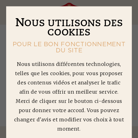
Ouv
N
OUS UTILISONS DES
COOKIES
POUR LE BON FONCTIONNEMENT
DU SITE
P
OIREAUX MIMOSA
Nous utilisons différentes technologies,
telles que les cookies, pour vous proposer
ET RÔTI DE BOEUF
des contenus vidéos et analyser le trafic
afin de vous offrir un meilleur service.
Merci de cliquer sur le bouton ci-dessous
pour donner votre accord. Vous pouvez
Partager :
changer d'avis et modifier vos choix à tout
moment.
Difficulté
Préparation