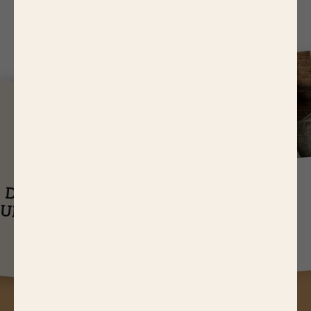
J
USQU'À
14,65 EUR
ASTUCES
DE RÉDUCTIONS
UEL EST LE
SUR NOS PRODUITS
Q
TEMPS DE
CUISSON D’UN
RÔTI DE BŒUF ?