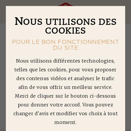
Ouv
N
OUS UTILISONS DES
COOKIES
POUR LE BON FONCTIONNEMENT
DU SITE
P
OIVRON JAUNE
Nous utilisons différentes technologies,
telles que les cookies, pour vous proposer
FARCI
des contenus vidéos et analyser le trafic
afin de vous offrir un meilleur service.
Temps de préparation : 70 min | Temps de
cuisson : 10 min | Difficulté : 3/5
Merci de cliquer sur le bouton ci-dessous
pour donner votre accord. Vous pouvez
Quantité préparée : 4 personnes
changer d'avis et modifier vos choix à tout
moment.