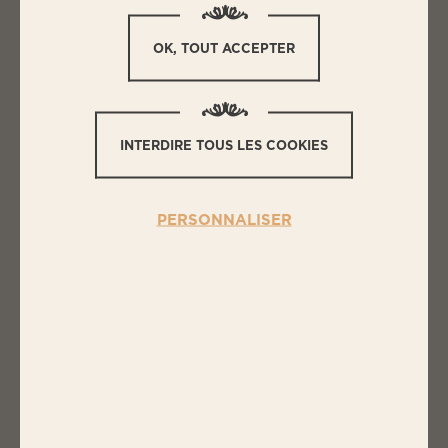
OK, TOUT ACCEPTER
L
ES INGRÉDIENTS
POIVRON JAUNE FARCI
INTERDIRE TOUS LES COOKIES
1 barquette de haché 350g Bigard
4 poivrons jaunes
PERSONNALISER
Piment d’Espelette
50 g de parmesan râpé
Huile d’olive
Cuisiné de tomates
1 oignon coupés en dés
1 cuillère à soupe huile d’olive
1 demi gousse ail
1 pincée sucre
800 g tomates concassées