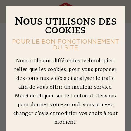
Ouv
N
OUS UTILISONS DES
COOKIES
POUR LE BON FONCTIONNEMENT
DU SITE
R
ISOTTO À LA
Nous utilisons différentes technologies,
telles que les cookies, pour vous proposer
SAUCISSE, CÈPES
des contenus vidéos et analyser le trafic
ET PETITS POIS
afin de vous offrir un meilleur service.
Merci de cliquer sur le bouton ci-dessous
Temps de préparation : 60 min | Temps de
pour donner votre accord. Vous pouvez
cuisson : 10 min | Difficulté : 2/5
changer d'avis et modifier vos choix à tout
Quantité préparée : 4 personnes
moment.