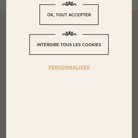
OK, TOUT ACCEPTER
L
ES INGRÉDIENTS
INTERDIRE TOUS LES COOKIES
RISOTTO À LA SAUCISSE, CÈPES
ET PETITS POIS
PERSONNALISER
1 barquette de saucisses Bigard
300g de riz arborio (pour risotto)
200g de cèpes
300g de petits pois
120g de parmesan
10 cl de vin blanc
2 échalotes
1,5 L de bouillon de volaille
2 pincées de thym