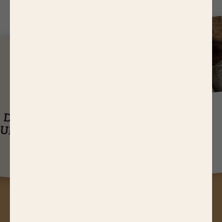
J
USQU'À
14,65 EUR
ASTUCES
DE RÉDUCTIONS
UEL EST LE
SUR NOS PRODUITS
Q
TEMPS DE
CUISSON D’UN
RÔTI DE BŒUF ?
A
STUCES, JEUX CONCOURS,
RÉDUCTIONS, RECETTES, ACTUS