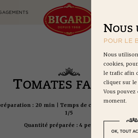
GAGEMENTS
NOS RECETTES
N
OUS 
POUR LE 
Nous utilison
cookies, pour
le trafic afin
T
cliquer sur l
OMATES FARCIES
Vous pouvez c
moment.
éparation : 20 min | Temps de cuisson : 60 min | 
1/5
Quantité préparée : 4 personnes
OK, TOUT A