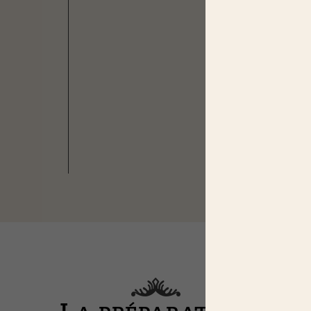
Farc
Resso