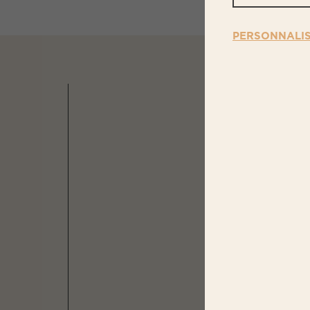
PERSONNALI
N
OS PR
DANS 