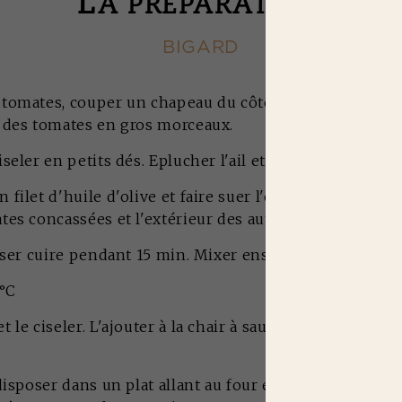
L
A PRÉPARATION
BIGARD
tomates, couper un chapeau du côté bombé, puis les é
te des tomates en gros morceaux.
seler en petits dés. Eplucher l'ail et le couper en 2 a
filet d'huile d'olive et faire suer l'oignon et l'ail pe
ates concassées et l'extérieur des autres tomates.
isser cuire pendant 15 min. Mixer ensuite dans un ble
0°C
 le ciseler. L'ajouter à la chair à saucisse, mettre le
disposer dans un plat allant au four en les serrant. Le