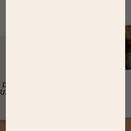
J
USQU'À
14,65 EUR
ASTUCES
DE RÉDUCTIONS
UEL EST LE
SUR NOS PRODUITS
Q
TEMPS DE
CUISSON D’UN
RÔTI DE BŒUF ?