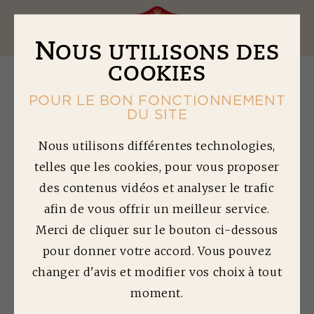
Ouv
N
OUS UTILISONS DES
COOKIES
POUR LE BON FONCTIONNEMENT
DU SITE
T
RIPES À LA
Nous utilisons différentes technologies,
telles que les cookies, pour vous proposer
PROVENÇALE,
des contenus vidéos et analyser le trafic
FRITES DE
afin de vous offrir un meilleur service.
POLENTA GRILLÉES
Merci de cliquer sur le bouton ci-dessous
AUX OLIVES ET
pour donner votre accord. Vous pouvez
changer d'avis et modifier vos choix à tout
HERBES DE
moment.
PROVENCE