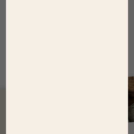
E
N MANQUE D'IDÉE RECETTE ?
Recevez nos idées de recettes
Bigard pour toutes les saisons et
pour toute la famille !
J
USQU'À
14,65 EUR