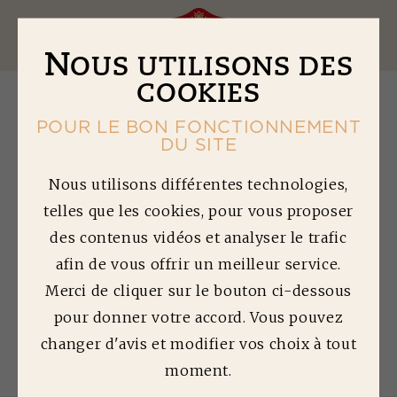
Ouv
N
OUS UTILISONS DES
COOKIES
POUR LE BON FONCTIONNEMENT
DU SITE
A
RAIGNÉE DE PORC
Nous utilisons différentes technologies,
telles que les cookies, pour vous proposer
ET MAÏS AU AIR
des contenus vidéos et analyser le trafic
FRYER
afin de vous offrir un meilleur service.
Merci de cliquer sur le bouton ci-dessous
pour donner votre accord. Vous pouvez
changer d'avis et modifier vos choix à tout
Partager :
moment.