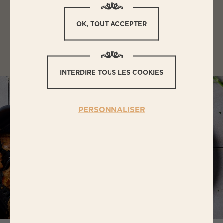
Difficulté
Préparation
OK, TOUT ACCEPTER
Facile
5
Cuisson
Temps total
15
20
INTERDIRE TOUS LES COOKIES
PERSONNALISER