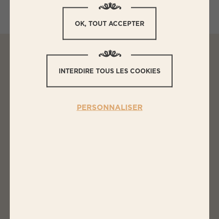
OK, TOUT ACCEPTER
INTERDIRE TOUS LES COOKIES
L
ES INGRÉDIENTS
AUMÔNIÈRES À LA FARCE AUX
LÉGUMES & TOMATE CONFITE
PERSONNALISER
1 barquette de farce à légumes BIGARD
9 tomates cerise
9 feuilles de brick
Huile d'olive
20g de sucre
15g de basilic haché
30g de noisettes concassées