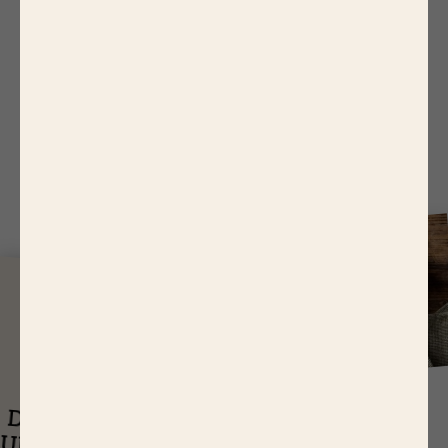
5.
Badigeonner les aumônières de beurre fondu
avec un pinceau et faire cuire 20 min au four.
J
USQU'À
14,65 EUR
ASTUCES
DE RÉDUCTIONS
UEL EST LE