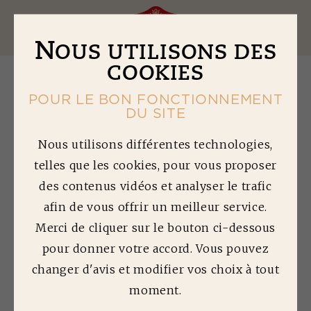
Ouv
N
OUS UTILISONS DES
COOKIES
POUR LE BON FONCTIONNEMENT
DU SITE
A
UMÔNIÈRES À LA
Nous utilisons différentes technologies,
telles que les cookies, pour vous proposer
FARCE AUX
des contenus vidéos et analyser le trafic
LÉGUMES &
afin de vous offrir un meilleur service.
TOMATE CONFITE
Merci de cliquer sur le bouton ci-dessous
pour donner votre accord. Vous pouvez
Temps de préparation : 15min | Temps de
changer d'avis et modifier vos choix à tout
cuisson : 25min | Difficulté : 2/5
moment.
Quantité préparée : 4 personnes