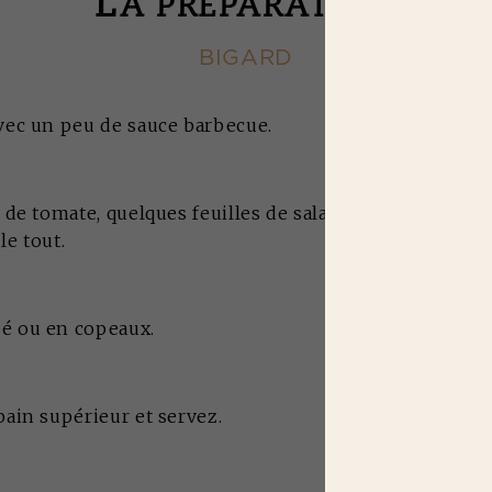
L
A PRÉPARATION
BIGARD
vec un peu de sauce barbecue.
 de tomate, quelques feuilles de salade, quelques rond
le tout.
é ou en copeaux.
pain supérieur et servez.