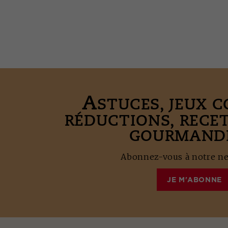
A
STUCES, JEUX 
RÉDUCTIONS, RECE
GOURMANDE
Abonnez-vous à notre new
JE M'ABONNE