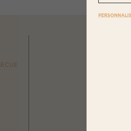
PERSONNALI
N
OS PR
BECUE
DANS 