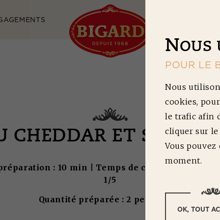
GAGEMENTS
NOS RECETTES
N
OUS 
POUR LE 
Nous utilison
cookies, pour
le trafic afin
cliquer sur l
U CHEDDAR ET SAUCE 
Vous pouvez c
moment.
réparation : 10 min | Temps de cuisson : 10 min | D
1/5
Quantité préparée : 2 personnes
OK, TOUT A