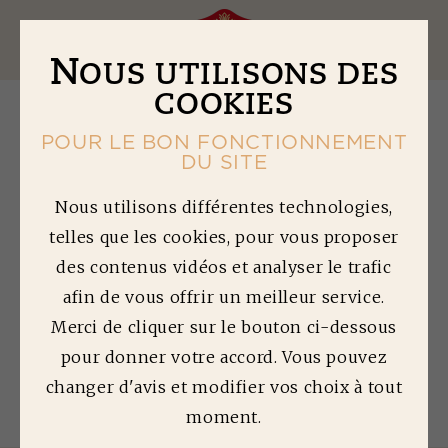
Ouv
N
OUS UTILISONS DES
COOKIES
POUR LE BON FONCTIONNEMENT
DU SITE
B
AKED POTATOES
Nous utilisons différentes technologies,
telles que les cookies, pour vous proposer
AUX ÉFFILOCHÉS AU
des contenus vidéos et analyser le trafic
PORC BARBECUE
afin de vous offrir un meilleur service.
Merci de cliquer sur le bouton ci-dessous
pour donner votre accord. Vous pouvez
changer d'avis et modifier vos choix à tout
Partager :
moment.