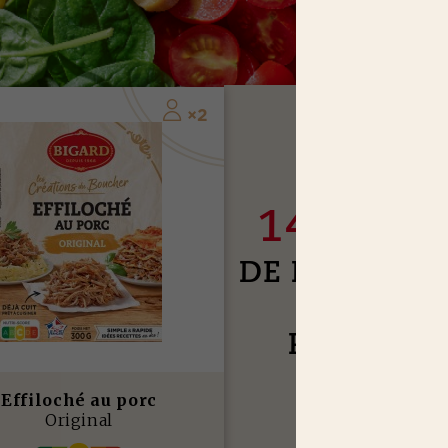
2
×
J
USQU'À
14,65 E
DE RÉDUCTI
SUR NOS
PRODUIT
Effiloché au porc
J’EN PROFITE
Original