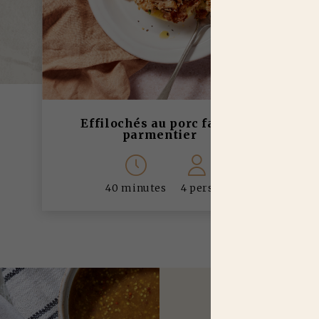
Effilochés au porc façon
parmentier
40 minutes
4 pers