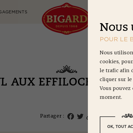
GAGEMENTS
NOS RECETTES
N
OUS 
POUR LE 
Nous utilison
cookies, pour
le trafic afin
cliquer sur l
L AUX EFFILOCHÉS AU
Vous pouvez c
moment.
Partager :
OK, TOUT A