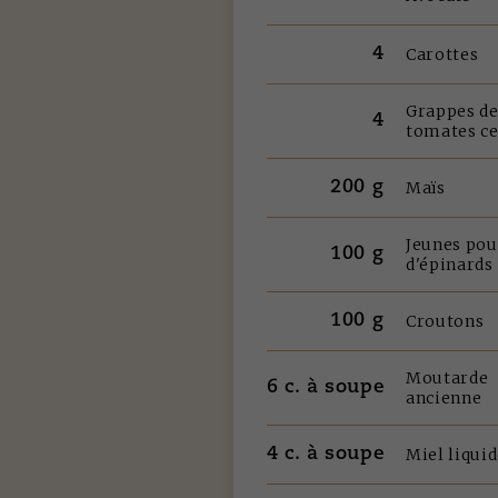
4
Carottes
Grappes d
4
tomates ce
200 g
Maïs
Jeunes pou
100 g
d'épinards
100 g
Croutons
Moutarde
6 c. à soupe
ancienne
4 c. à soupe
Miel liqui