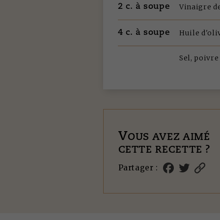
2 c. à soupe
Vinaigre de
4 c. à soupe
Huile d'oli
Sel, poivre
V
OUS AVEZ AIMÉ
CETTE RECETTE ?
Partager :