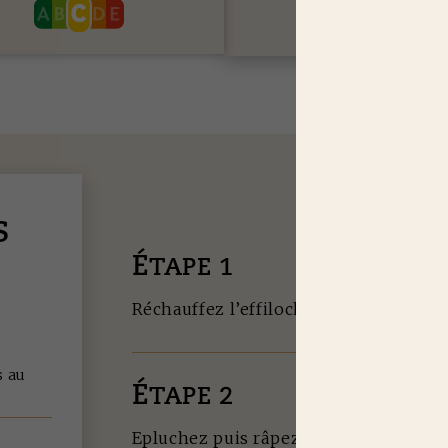
S
É
TAPE 1
Réchauffez l’effiloché de porc à la poêl
s au
É
TAPE 2
Epluchez puis râpez les carottes. Cou