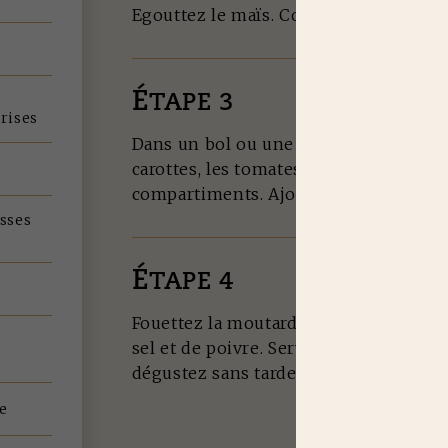
Egouttez le maïs. Coupez l'avocat en 
É
e
TAPE 3
rises
Dans un bol ou une grande assiette cre
carottes, les tomates, le maïs, l'avoca
compartiments. Ajoutez quelques crou
sses
É
TAPE 4
Fouettez la moutarde, le miel, le vinai
sel et de poivre. Servez les bowls ave
dégustez sans tarder.
de