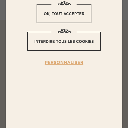
OK, TOUT ACCEPTER
INTERDIRE TOUS LES COOKIES
L
ES INGRÉDIENTS
BURGER À LA FOURME D'AMBERT
ET PIMENT ESPELETTE
PERSONNALISER
4 Steaks Hachés BIGARD
Salade
1/2 oignon rouge
200 g de fourme d'Ambert
4 pains spécial Burger
Piment d'Espelette en poudre