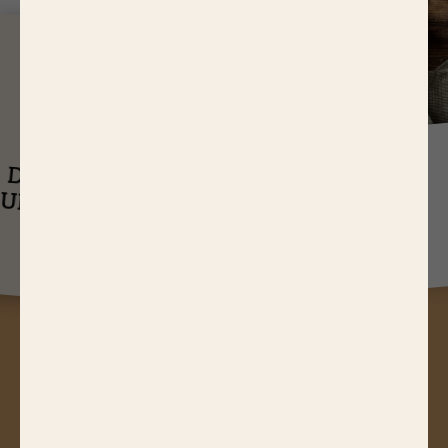
J
USQU'À
14,65 EUR
ASTUCES
DE RÉDUCTIONS
UEL EST LE
SUR NOS PRODUITS
Q
TEMPS DE
CUISSON D’UN
RÔTI DE BŒUF ?
A
STUCES, JEUX CONCOURS,
RÉDUCTIONS, RECETTES, ACTUS
GOURMANDES...
Abonnez-vous à notre newsletter !