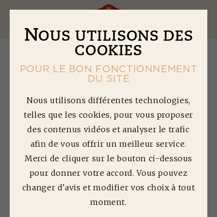
Ouv
N
OUS UTILISONS DES
COOKIES
POUR LE BON FONCTIONNEMENT
DU SITE
B
URGER À LA
Nous utilisons différentes technologies,
telles que les cookies, pour vous proposer
FOURME D'AMBERT
des contenus vidéos et analyser le trafic
ET PIMENT
afin de vous offrir un meilleur service.
ESPELETTE
Merci de cliquer sur le bouton ci-dessous
pour donner votre accord. Vous pouvez
Temps de préparation : 15 min | Temps de
changer d'avis et modifier vos choix à tout
cuisson : 10 min | Difficulté : 1/5
moment.
Quantité préparée : 4 personnes