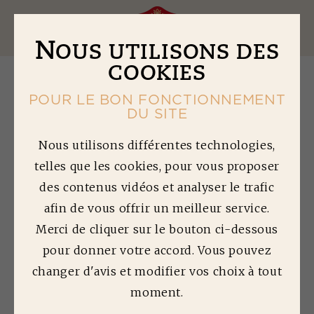
Ouv
N
OUS UTILISONS DES
COOKIES
POUR LE BON FONCTIONNEMENT
DU SITE
G
RATIN DE POMMES
Nous utilisons différentes technologies,
telles que les cookies, pour vous proposer
DE TERRE AU
des contenus vidéos et analyser le trafic
CHEDDAR,
afin de vous offrir un meilleur service.
BOULETTES AU
Merci de cliquer sur le bouton ci-dessous
BACON
pour donner votre accord. Vous pouvez
changer d'avis et modifier vos choix à tout
moment.