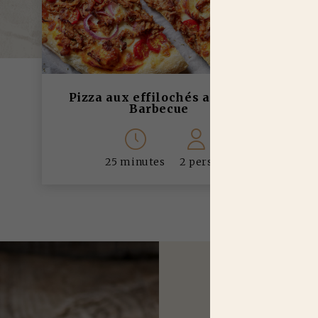
Pizza aux effilochés au porc
Barbecue
25 minutes
2 pers