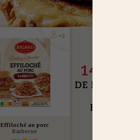
2
×
J
USQU'À
14,65 E
DE RÉDUCTI
SUR NOS
PRODUIT
Effiloché au porc
J’EN PROFITE
Barbecue