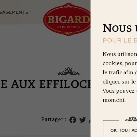
GAGEMENTS
NOS RECETTES
N
OUS 
POUR LE 
Nous utilison
cookies, pour
le trafic afin
cliquer sur l
SE AUX EFFILOCHÉS AU
Vous pouvez c
moment.
Partager :
OK, TOUT A