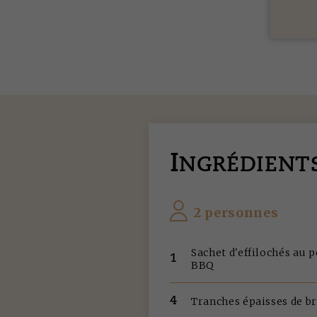
I
NGRÉDIENT
2 personnes
Sachet d'effilochés au p
1
BBQ
4
Tranches épaisses de b