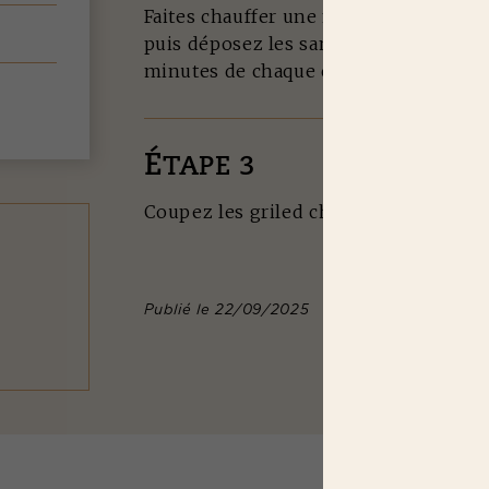
Faites chauffer une noisette de beurr
puis déposez les sandwichs. Couvrez p
minutes de chaque côté à feu doux.
É
TAPE 3
Coupez les griled cheese en deux et d
Publié le 22/09/2025