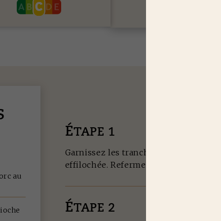
S
É
TAPE 1
Garnissez les tranches de brioche de 
effilochée. Refermez soigneusement 
orc au
É
TAPE 2
rioche