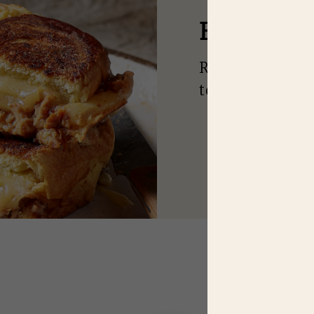
E
N MANQU
Recevez nos idé
toutes les saiso